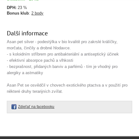
DPH:
23 %
Bonus klub
:
2 body
Další informace
Asan pet silver - podestýlka v bio kvalitě pro zakrslé králíčky,
morčata, činčily a drobné hlodavce.
- s koloidním stříbrem pro antibakteriální a antiseptický účinek
- efektivní absorpce pachů a vlhkosti
- bezprašnost, přidaných barviv a parfémů - tím je vhodný pro
alergiky a astmatiky
Asan Pet se osvědčil v chovech exotického ptactva a v použití pro
některé druhy terarijních zvířat.
Zdieľať na facebooku