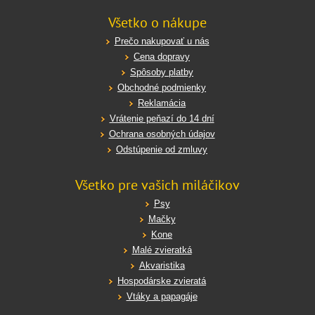
Všetko o nákupe
Prečo nakupovať u nás
Cena dopravy
Spôsoby platby
Obchodné podmienky
Reklamácia
Vrátenie peňazí do 14 dní
Ochrana osobných údajov
Odstúpenie od zmluvy
Všetko pre vašich miláčikov
Psy
Mačky
Kone
Malé zvieratká
Akvaristika
Hospodárske zvieratá
Vtáky a papagáje