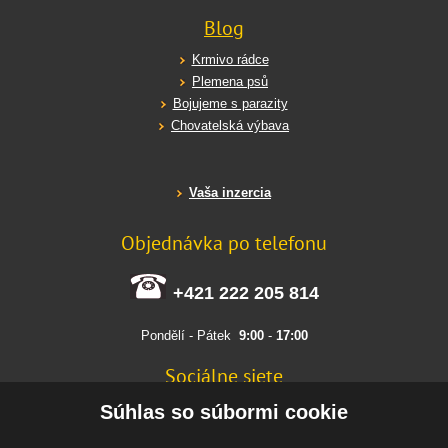
Blog
Krmivo rádce
Plemena psů
Bojujeme s parazity
Chovatelská výbava
Vaša inzercia
Objednávka po telefonu
+421 222 205 814
Pondělí - Pátek
9:00
-
17:00
Sociálne siete
FACEBOOK
Súhlas so súbormi cookie
INSTAGRAM