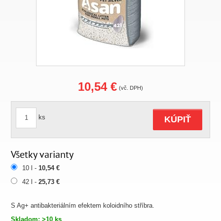
10,54 €
(vč. DPH)
ks
KÚPIŤ
Všetky varianty
10 l -
10,54 €
42 l -
25,73 €
S Ag+ antibakteriálním efektem koloidního stříbra.
Skladom: >10 ks