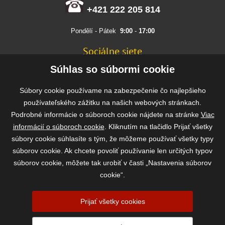
+421 222 205 814
Pondělí - Pátek
9:00
-
17:00
Sociálne siete
FACEBOOK
Súhlas so súbormi cookie
INSTAGRAM
Súbory cookie používame na zabezpečenie čo najlepšieho
používateľského zážitku na našich webových stránkach.
Podrobné informácie o súboroch cookie nájdete na stránke
Viac
Rýchla a bezpečná platba
informácií o súboroch cookie
. Kliknutím na tlačidlo Prijať všetky
súbory cookie súhlasíte s tým, že môžeme používať všetky typy
súborov cookie. Ak chcete povoliť používanie len určitých typov
súborov cookie, môžete tak urobiť v časti „Nastavenia súborov
cookie“.
Prijať všetky cookies
2026 ©
www.vasekrmivo.sk
- Tomáš Kroupa e-shop, Kanice 307, 664 01