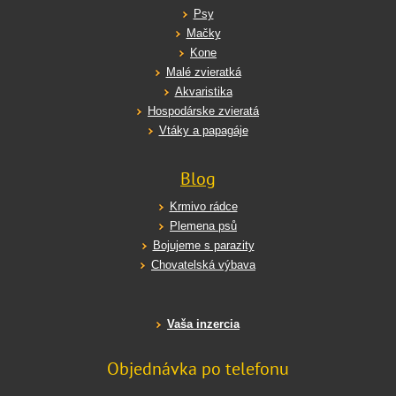
Psy
Mačky
Kone
Malé zvieratká
Akvaristika
Hospodárske zvieratá
Vtáky a papagáje
Blog
Krmivo rádce
Plemena psů
Bojujeme s parazity
Chovatelská výbava
Vaša inzercia
Objednávka po telefonu