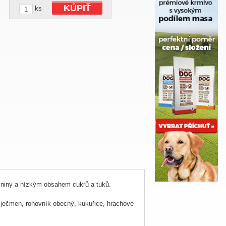
KÚPIŤ
ks
kniny a nízkým obsahem cukrů a tuků.
, ječmen, rohovník obecný, kukuřice, hrachové