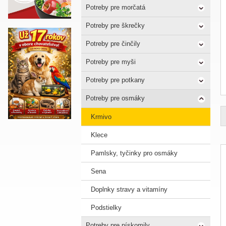
Potreby pre morčatá
Potreby pre škrečky
Potreby pre činčily
Potreby pre myši
Potreby pre potkany
Potreby pre osmáky
Krmivo
Klece
Pamlsky, tyčinky pro osmáky
Sena
Doplnky stravy a vitamíny
Podstielky
Potreby pre pískomily