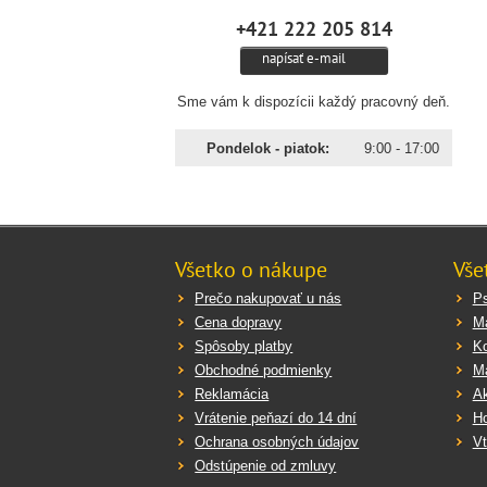
+421 222 205 814
napísať e-mail
Sme vám k dispozícii každý pracovný deň.
Pondelok - piatok:
9:00 - 17:00
Všetko o nákupe
Vše
Prečo nakupovať u nás
P
Cena dopravy
M
Spôsoby platby
K
Obchodné podmienky
Ma
Reklamácia
Ak
Vrátenie peňazí do 14 dní
Ho
Ochrana osobných údajov
Vt
Odstúpenie od zmluvy