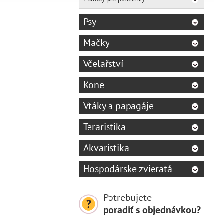
Psy
Mačky
Včelařství
Kone
Vtáky a papagáje
Teraristika
Akvaristika
Hospodárske zvieratá
Potrebujete
poradiť s objednávkou?