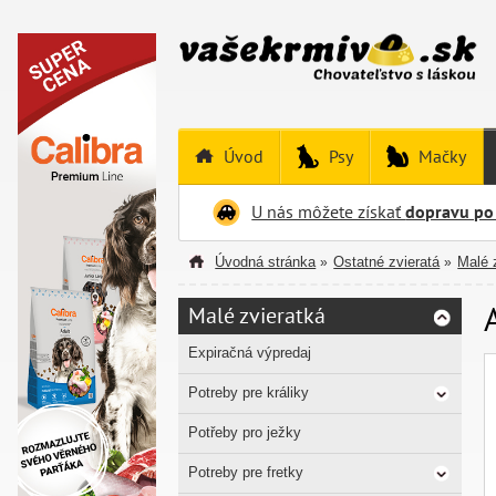
Úvod
Psy
Mačky
U nás môžete získať
dopravu po
Úvodná stránka
Ostatné zvieratá
Malé 
»
»
Malé zvieratká
Expiračná výpredaj
Potreby pre králiky
Potřeby pro ježky
Potreby pre fretky