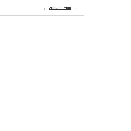
zobraziť viac
«
«