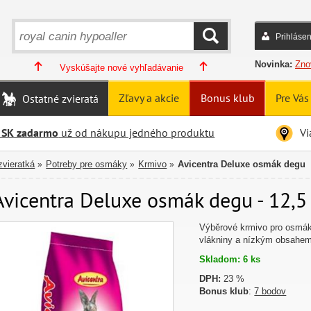
Prihlásen
HĽADAŤ
Novinka:
Zno
Vyskúšajte nové vyhľadávanie
Zľavy a akcie
Bonus klub
Pre Vás
Ostatné zvieratá
 SK zadarmo
už od nákupu jedného produktu
Vi
zvieratká
Potreby pre osmáky
Krmivo
Avicentra Deluxe osmák degu
»
»
»
Avicentra Deluxe osmák degu - 12,5 
Výběrové krmivo pro osmák
vlákniny a nízkým obsahem
Skladom: 6 ks
DPH:
23 %
Bonus klub
:
7 bodov