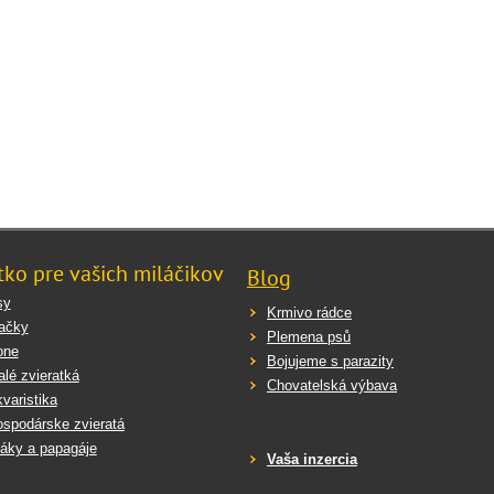
tko pre vašich miláčikov
Blog
sy
Krmivo rádce
ačky
Plemena psů
one
Bojujeme s parazity
lé zvieratká
Chovatelská výbava
varistika
spodárske zvieratá
áky a papagáje
Vaša inzercia