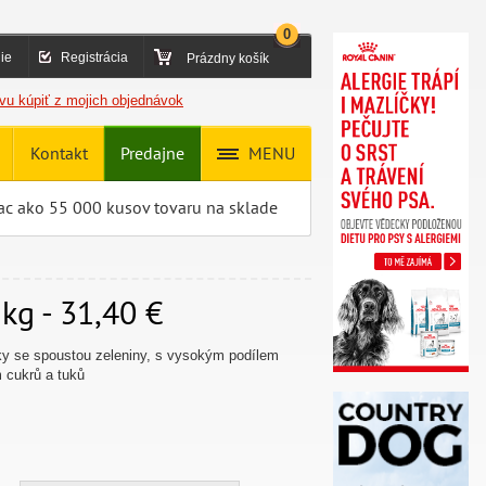
0
ie
Registrácia
Prázdny košík
vu kúpiť z mojich objednávok
Kontakt
Predajne
MENU
ac ako 55 000 kusov tovaru na sklade
kg - 31,40 €
y se spoustou zeleniny, s vysokým podílem
 cukrů a tuků