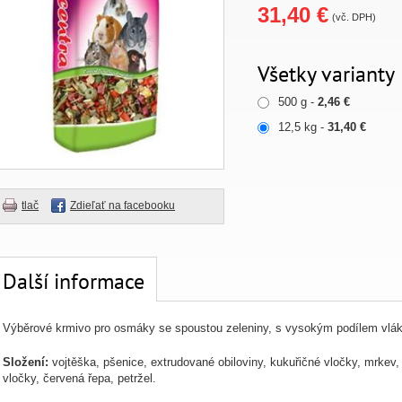
31,40 €
(vč. DPH)
Všetky varianty
500 g -
2,46 €
12,5 kg -
31,40 €
tlač
Zdieľať na facebooku
Další informace
Výběrové krmivo pro osmáky se spoustou zeleniny, s vysokým podílem vlá
Složení:
vojtěška, pšenice, extrudované obiloviny, kukuřičné vločky, mrkev
vločky, červená řepa, petržel.