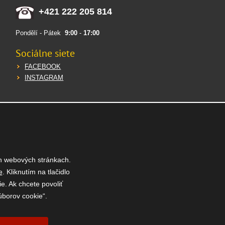
+421 222 205 814
Pondělí - Pátek
9:00
-
17:00
Sociálne siete
ety, atd.).
FACEBOOK
INSTAGRAM
ým slunečním svitem.
povrchově aktivních látek.
eakci. Při zasažení očí vypláchněte vodou a
h webových stránkach.
 požití vypláchněte ústa vodou a v případě
e
. Kliknutím na tlačidlo
e. Ak chcete povoliť
úborov cookie“.