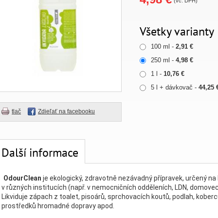
(vč. DPH)
Všetky varianty
100 ml -
2,91 €
250 ml -
4,98 €
1 l -
10,76 €
5 l + dávkovač -
44,25 
tlač
Zdieľať na facebooku
Další informace
OdourClean
je ekologický, zdravotně nezávadný přípravek, určený na
v různých institucích (např. v nemocničních odděleních, LDN, domovech
Likviduje zápach z toalet, pisoárů, sprchovacích koutů, podlah, koberc
prostředků hromadné dopravy apod.