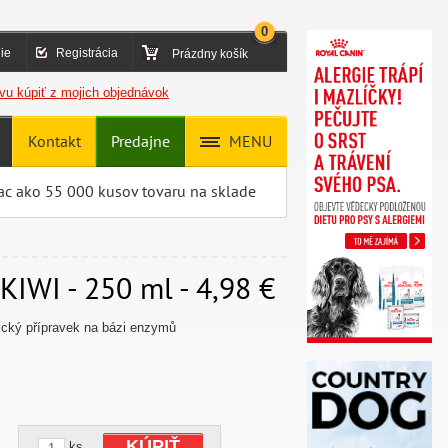
0
ie
Registrácia
Prázdny košík
vu kúpiť z mojich objednávok
Kontakt
Predajne
MENU
ac ako 55 000 kusov tovaru na sklade
IWI - 250 ml - 4,98 €
gický přípravek na bázi enzymů
KÚPIŤ
ks