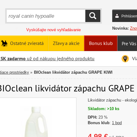
Prihlásen
HĽADAŤ
Novinka:
Zno
Vyskúšajte nové vyhľadávanie
Ostatné zvieratá
Zľavy a akcie
Bonus klub
Pre Vás
 SK zadarmo
už od nákupu jedného produktu
Vi
tiace prostriedky
BIOclean likvidátor zápachu GRAPE KIWI
»
BIOclean likvidátor zápachu GRAPE K
Likvidátor zápachu - ekolo
Skladom: >10 ks
DPH:
23 %
Bonus klub
:
1 bod
4,98 €