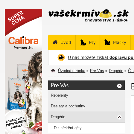
Úvod
Psy
Mačky
U nás môžete získať
dopravu po
Úvodná stránka
Pre Vás
Drogérie
Čis
»
»
»
Pre Vás
Repelenty
Desiaty a pochutiny
Drogérie
Dizinfekční gély