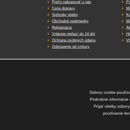
Prečo nakupovať u nás
P
Cena dopravy
M
Spôsoby platby
K
Obchodné podmienky
Ma
Reklamácia
Ak
Vrátenie peňazí do 14 dní
Ho
Ochrana osobných údajov
Vt
Odstúpenie od zmluvy
Rýchla a bezpečná platba
Súbory cookie použív
Podrobné informácie 
Prijať všetky súbor
používanie len