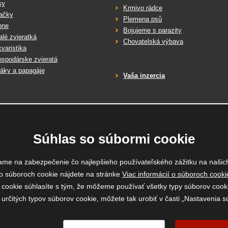
sy
zanechává omyté prostory čisté a voňavé
Krmivo rádce
neškodí životnímu prostředí
ačky
Plemena psů
nevyběluje a je určen pro všechny typy povrchů
one
Bojujeme s parazity
je netoxický
lé zvieratká
Chovatelská výbava
Návod k použití:
varistika
přípravek aplikujeme na postižené místo (potahy, záclony, podlahy, toal
spodárske zvieratá
áky a papagáje
Vaša inzercia
Skladování:
Skladujte při teplotách 10-40°C mimo dosah dětí. Chraňte před přím
Složení:
Směs přírodních mikroorganismů, enzymů a biologicky rozložitelných 
Súhlas so súbormi cookie
Bezpečnostní pokyny:
vdechnutí aerosolu či kontakt s kůží může vyvolat lehkou alergickou r
ame na zabezpečenie čo najlepšieho používateľského zážitku na našic
v případě zdravotních potíží vyhledejte lékařskou pomoc. V případě
o súboroch cookie nájdete na stránke
Viac informácií o súboroch cooki
zdravotních potíží vyhledejte lékařskou pomoc.
y cookie súhlasíte s tým, že môžeme používať všetky typy súborov cooki
 určitých typov súborov cookie, môžete tak urobiť v časti „Nastavenia s
Balení:
1000ml