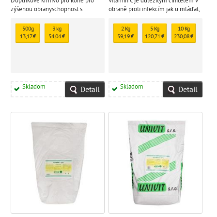
Doplňkové krmivo pro koně pro
Vitamin C je důležitým činitelem v
zýšenou obranyschopnost s
obraně proti infekcím jak u mláďat,
vysokým obsahem vitamínu C
tak u dospělých jedinců
500g
3 kg
2 Kg
5 Kg
10 Kg
13,17 €
54,04 €
59,19 €
120,71 €
230,08 €
Skladom
Skladom
Detail
Detail