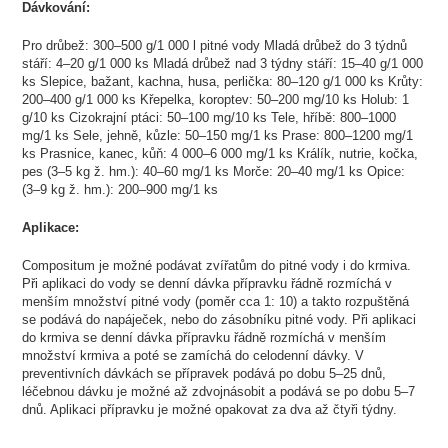
Dávkování:
Pro drůbež: 300–500 g/1 000 l pitné vody Mladá drůbež do 3 týdnů
stáří: 4–20 g/1 000 ks Mladá drůbež nad 3 týdny stáří: 15–40 g/1 000
ks Slepice, bažant, kachna, husa, perlička: 80–120 g/1 000 ks Krůty:
200–400 g/1 000 ks Křepelka, koroptev: 50–200 mg/10 ks Holub: 1
g/10 ks Cizokrajní ptáci: 50–100 mg/10 ks Tele, hříbě: 800–1000
mg/1 ks Sele, jehně, kůzle: 50–150 mg/1 ks Prase: 800–1200 mg/1
ks Prasnice, kanec, kůň: 4 000–6 000 mg/1 ks Králík, nutrie, kočka,
pes (3–5 kg ž. hm.): 40–60 mg/1 ks Morče: 20–40 mg/1 ks Opice:
(3–9 kg ž. hm.): 200–900 mg/1 ks
Aplikace:
Compositum je možné podávat zvířatům do pitné vody i do krmiva.
Při aplikaci do vody se denní dávka přípravku řádně rozmíchá v
menším množství pitné vody (poměr cca 1: 10) a takto rozpuštěná
se podává do napáječek, nebo do zásobníku pitné vody. Při aplikaci
do krmiva se denní dávka přípravku řádně rozmíchá v menším
množství krmiva a poté se zamíchá do celodenní dávky. V
preventivních dávkách se přípravek podává po dobu 5–25 dnů,
léčebnou dávku je možné až zdvojnásobit a podává se po dobu 5–7
dnů. Aplikaci přípravku je možné opakovat za dva až čtyři týdny.