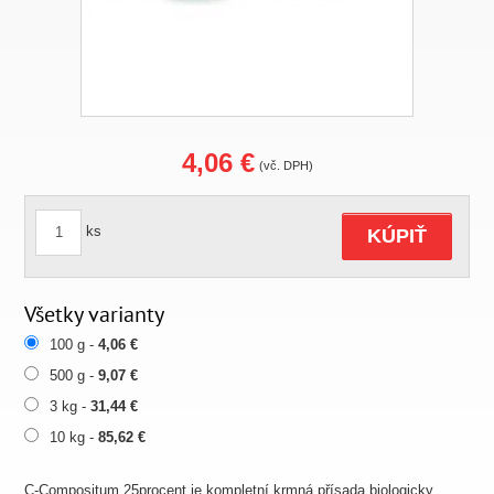
4,06 €
(vč. DPH)
ks
KÚPIŤ
Všetky varianty
100 g -
4,06 €
500 g -
9,07 €
3 kg -
31,44 €
10 kg -
85,62 €
C-Compositum 25procent je kompletní krmná přísada biologicky