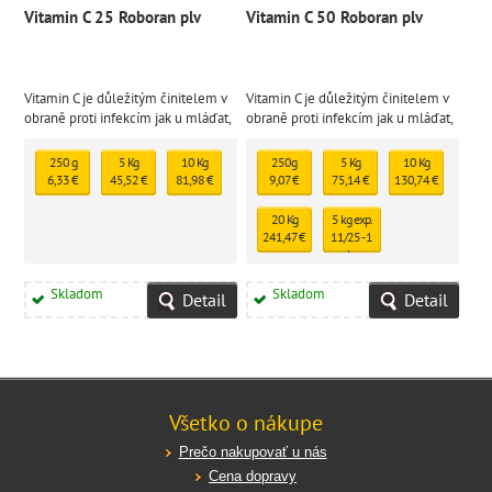
Vitamin C 25 Roboran plv
Vitamin C 50 Roboran plv
Vitamin C je důležitým činitelem v
Vitamin C je důležitým činitelem v
obraně proti infekcím jak u mláďat,
obraně proti infekcím jak u mláďat,
tak u dospělých jedinců
tak u dospělých jedinců
250 g
5 Kg
10 Kg
250g
5 Kg
10 Kg
6,33 €
45,52 €
81,98 €
9,07 €
75,14 €
130,74 €
20 Kg
5 kg exp.
241,47 €
11/25 - 1
ks
skladem
37,59 €
Skladom
Skladom
Detail
Detail
Všetko o nákupe
Prečo nakupovať u nás
Cena dopravy