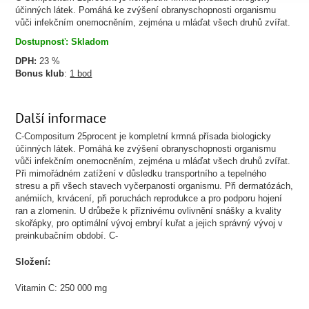
účinných látek. Pomáhá ke zvýšení obranyschopnosti organismu
vůči infekčním onemocněním, zejména u mláďat všech druhů zvířat.
Dostupnosť: Skladom
DPH:
23 %
Bonus klub
:
1 bod
Další informace
C-Compositum 25procent je kompletní krmná přísada biologicky
účinných látek. Pomáhá ke zvýšení obranyschopnosti organismu
vůči infekčním onemocněním, zejména u mláďat všech druhů zvířat.
Při mimořádném zatížení v důsledku transportního a tepelného
stresu a při všech stavech vyčerpanosti organismu. Při dermatózách,
anémiích, krvácení, při poruchách reprodukce a pro podporu hojení
ran a zlomenin. U drůbeže k příznivému ovlivnění snášky a kvality
skořápky, pro optimální vývoj embryí kuřat a jejich správný vývoj v
preinkubačním období. C-
Složení:
Vitamin C: 250 000 mg