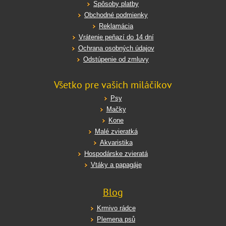
Spôsoby platby
Obchodné podmienky
Reklamácia
Vrátenie peňazí do 14 dní
Ochrana osobných údajov
Odstúpenie od zmluvy
Všetko pre vašich miláčikov
Psy
Mačky
Kone
Malé zvieratká
Akvaristika
Hospodárske zvieratá
Vtáky a papagáje
Blog
Krmivo rádce
Plemena psů