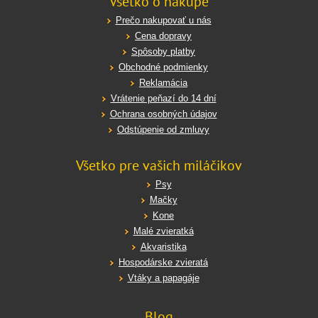
Všetko o nákupe
Prečo nakupovať u nás
Cena dopravy
Spôsoby platby
Obchodné podmienky
Reklamácia
Vrátenie peňazí do 14 dní
Ochrana osobných údajov
Odstúpenie od zmluvy
Všetko pre vašich miláčikov
Psy
Mačky
Kone
Malé zvieratká
Akvaristika
Hospodárske zvieratá
Vtáky a papagáje
Blog