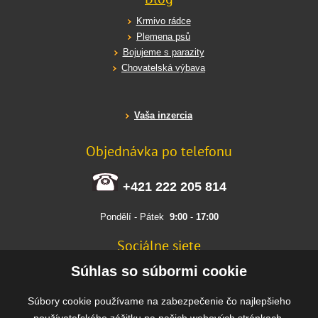
Krmivo rádce
Plemena psů
Bojujeme s parazity
Chovatelská výbava
Vaša inzercia
Objednávka po telefonu
+421 222 205 814
Pondělí - Pátek
9:00
-
17:00
Sociálne siete
FACEBOOK
Súhlas so súbormi cookie
INSTAGRAM
Súbory cookie používame na zabezpečenie čo najlepšieho