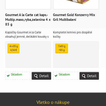
Gourmet A la Carte cat kaps.-
Gourmet Gold Konzervy Mix
Multip.maso,ryba,zelenina 4 x
Gril Multibalení
85 g
Kapsičky Gourmet A la Carte
Kompletní krmivo pro dospělé
obsahují jemné, delikátní kousky s
kočky.
rybou, kuřetem, hovězím a dalšími
lahodnými příchutěmi,
4 x 85 g
7x85 g
4,56 €
+85 g
zdarma
8,02 €
Skladom
Skladom
Detail
Detail
Všetko o nákupe