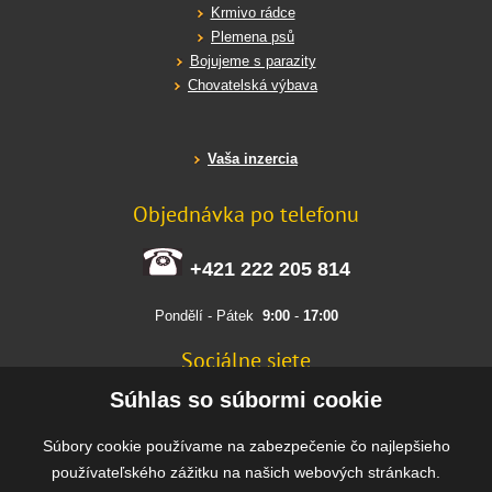
Krmivo rádce
Plemena psů
Bojujeme s parazity
Chovatelská výbava
Vaša inzercia
Objednávka po telefonu
+421 222 205 814
Pondělí - Pátek
9:00
-
17:00
Sociálne siete
FACEBOOK
Súhlas so súbormi cookie
INSTAGRAM
Súbory cookie používame na zabezpečenie čo najlepšieho
používateľského zážitku na našich webových stránkach.