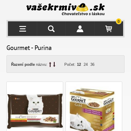
0
Gourmet - Purina
Řazení podle
názvu:
Počet:
12
24
36