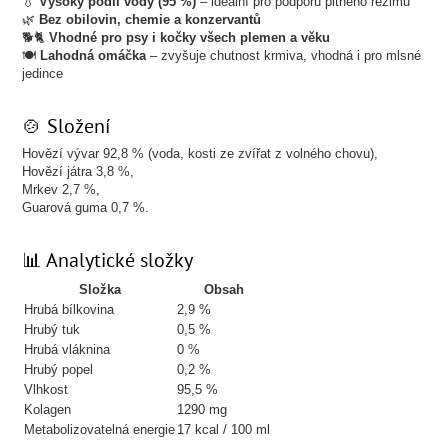
💧
Vysoký podíl vody (95 %)
– ideální pro podporu pitného režimu
🌿
Bez obilovin, chemie a konzervantů
🐕🐈
Vhodné pro psy i kočky všech plemen a věku
🍽️
Lahodná omáčka
– zvyšuje chutnost krmiva, vhodná i pro mlsné
jedince
🍲 Složení
Hovězí vývar 92,8 % (voda, kosti ze zvířat z volného chovu),
Hovězí játra 3,8 %,
Mrkev 2,7 %,
Guarová guma 0,7 %.
📊 Analytické složky
Složka
Obsah
Hrubá bílkovina
2,9 %
Hrubý tuk
0,5 %
Hrubá vláknina
0 %
Hrubý popel
0,2 %
Vlhkost
95,5 %
Kolagen
1290 mg
Metabolizovatelná energie
17 kcal / 100 ml