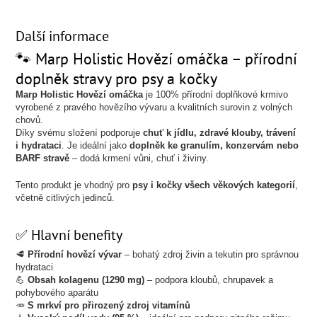
Další informace
🐾 Marp Holistic Hovězí omáčka – přírodní
doplněk stravy pro psy a kočky
Marp Holistic Hovězí omáčka
je 100% přírodní doplňkové krmivo
vyrobené z pravého hovězího vývaru a kvalitních surovin z volných
chovů.
Díky svému složení podporuje
chuť k jídlu, zdravé klouby, trávení
i hydrataci
. Je ideální jako
doplněk ke granulím, konzervám nebo
BARF stravě
– dodá krmení vůni, chuť i živiny.
Tento produkt je vhodný pro
psy i kočky všech věkových kategorií
,
včetně citlivých jedinců.
✅ Hlavní benefity
🥩
Přírodní hovězí vývar
– bohatý zdroj živin a tekutin pro správnou
hydrataci
💪
Obsah kolagenu (1290 mg)
– podpora kloubů, chrupavek a
pohybového aparátu
🥕
S mrkví pro přirozený zdroj vitamínů