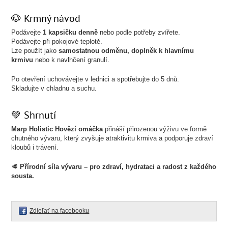
🐶 Krmný návod
Podávejte
1 kapsičku denně
nebo podle potřeby zvířete.
Podávejte při pokojové teplotě.
Lze použít jako
samostatnou odměnu, doplněk k hlavnímu
krmivu
nebo k navlhčení granulí.
Po otevření uchovávejte v lednici a spotřebujte do 5 dnů.
Skladujte v chladnu a suchu.
💚 Shrnutí
Marp Holistic Hovězí omáčka
přináší přirozenou výživu ve formě
chutného vývaru, který zvyšuje atraktivitu krmiva a podporuje zdraví
kloubů i trávení.
🥩
Přírodní síla vývaru – pro zdraví, hydrataci a radost z každého
sousta.
Zdieľať na facebooku