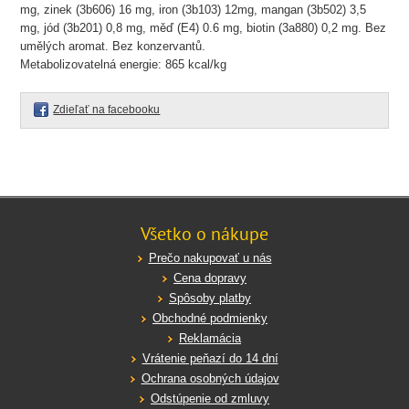
mg, zinek (3b606) 16 mg, iron (3b103) 12mg, mangan (3b502) 3,5
mg, jód (3b201) 0,8 mg, měď (E4) 0.6 mg, biotin (3a880) 0,2 mg. Bez
umělých aromat. Bez konzervantů.
Metabolizovatelná energie: 865 kcal/kg
Zdieľať na facebooku
Všetko o nákupe
Prečo nakupovať u nás
Cena dopravy
Spôsoby platby
Obchodné podmienky
Reklamácia
Vrátenie peňazí do 14 dní
Ochrana osobných údajov
Odstúpenie od zmluvy