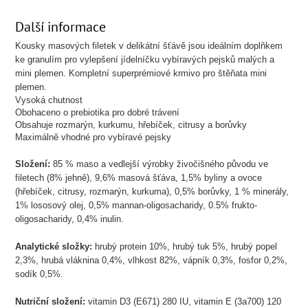
Další informace
Kousky masových filetek v delikátní šťávě jsou ideálním doplňkem
ke granulím pro vylepšení jídelníčku vybíravých pejsků malých a
mini plemen. Kompletní superprémiové krmivo pro štěňata mini
plemen.
Vysoká chutnost
Obohaceno o prebiotika pro dobré trávení
Obsahuje rozmarýn, kurkumu, hřebíček, citrusy a borůvky
Maximálně vhodné pro vybíravé pejsky
Složení:
85 % maso a vedlejší výrobky živočišného původu ve
filetech (8% jehně), 9,6% masová šťáva, 1,5% byliny a ovoce
(hřebíček, citrusy, rozmarýn, kurkuma), 0,5% borůvky, 1 % minerály,
1% lososový olej, 0,5% mannan-oligosacharidy, 0.5% frukto-
oligosacharidy, 0,4% inulin.
Analytické složky:
hrubý protein 10%, hrubý tuk 5%, hrubý popel
2,3%, hrubá vláknina 0,4%, vlhkost 82%, vápník 0,3%, fosfor 0,2%,
sodík 0,5%.
Nutriční složení:
vitamin D3 (E671) 280 IU, vitamin E (3a700) 120