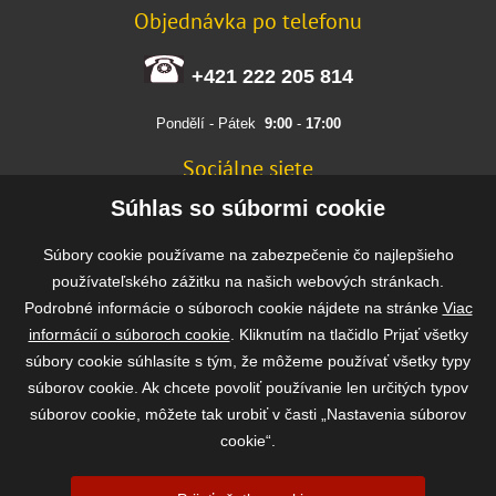
Objednávka po telefonu
+421 222 205 814
Pondělí - Pátek
9:00
-
17:00
Sociálne siete
FACEBOOK
Súhlas so súbormi cookie
INSTAGRAM
Súbory cookie používame na zabezpečenie čo najlepšieho
používateľského zážitku na našich webových stránkach.
Podrobné informácie o súboroch cookie nájdete na stránke
Viac
Rýchla a bezpečná platba
informácií o súboroch cookie
. Kliknutím na tlačidlo Prijať všetky
súbory cookie súhlasíte s tým, že môžeme používať všetky typy
súborov cookie. Ak chcete povoliť používanie len určitých typov
súborov cookie, môžete tak urobiť v časti „Nastavenia súborov
cookie“.