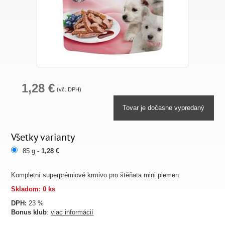
1,28 €
(vč. DPH)
Tovar je dočasne vypredaný
Všetky varianty
85 g -
1,28 €
Kompletní superprémiové krmivo pro štěňata mini plemen
Skladom: 0 ks
DPH:
23 %
Bonus klub
:
viac informácií