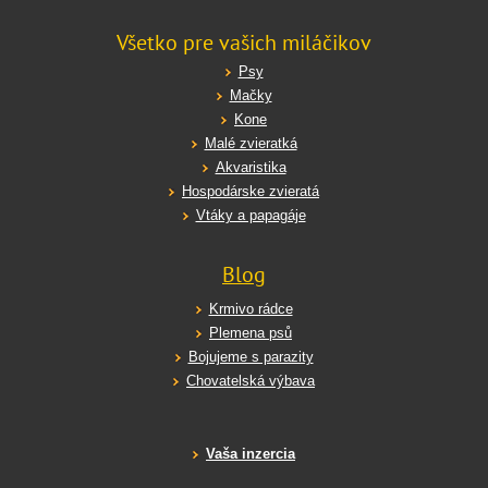
Všetko pre vašich miláčikov
Psy
Mačky
Kone
Malé zvieratká
Akvaristika
Hospodárske zvieratá
Vtáky a papagáje
Blog
Krmivo rádce
Plemena psů
Bojujeme s parazity
Chovatelská výbava
Vaša inzercia