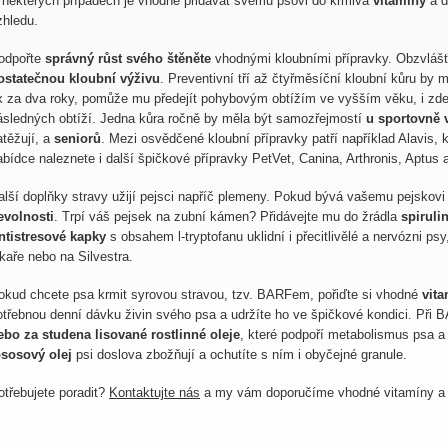
 některých případech je vhodné přidávat svému psovi do krmiva
vitamíny
a d
zhledu.
odpořte
správný růst svého štěněte
vhodnými kloubními přípravky. Obzvlášť 
ostatečnou kloubní výživu
. Preventivní tří až čtyřměsíční kloubní kůru by
x za dva roky, pomůže mu předejít pohybovým obtížím ve vyšším věku, i zde p
ásledných obtíží. Jedna kůra ročně by měla být samozřejmostí
u sportovně
atěžují, a
seniorů
. Mezi osvědčené kloubní přípravky patří například Alavis, k
abídce naleznete i další špičkové přípravky PetVet, Canina, Arthronis, Aptus a
alší doplňky stravy užijí pejsci napříč plemeny. Pokud bývá vašemu pejskov
evolnosti
. Trpí váš pejsek na zubní kámen? Přidávejte mu do žrádla
spiruli
ntistresové kapky
s obsahem l-tryptofanu uklidní i přecitlivělé a nervózni ps
ékaře nebo na Silvestra.
okud chcete psa krmit syrovou stravou, tzv. BARFem, pořiďte si vhodné
vita
otřebnou denní dávku živin svého psa a udržíte ho ve špičkové kondici. Při
ebo za studena lisované rostlinné oleje
, které podpoří metabolismus psa a 
ososový olej
psi doslova zbožňují a ochutíte s ním i obyčejné granule.
otřebujete poradit?
Kontaktujte nás
a my vám doporučíme vhodné vitamíny a m