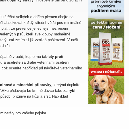
alší
doplňky stravy
. Prospějete tím jeho zdraví i
u štěňat velkých a obřích plemen dbejte na
 měl absolvovat každý střední větší pes minimálně
latí, že prevence je levnější než řešení
 vedených psů
, kteří své klouby nadměrně
terý umí zmírnit i již vzniklá poškození. V naší
 další.
i špatně v autě, kupte mu
tablety proti
nu
a ušetřete za drahé veterinární ošetření.
y, což oceníte například při návštěvě veterinárního
mínové a minerální přípravky
, kterými doplníte
 BARFu přidávejte ke krmné dávce také za
rybí
působí příznivě na kůži a srst. Například
inerály pro vašeho pejska.