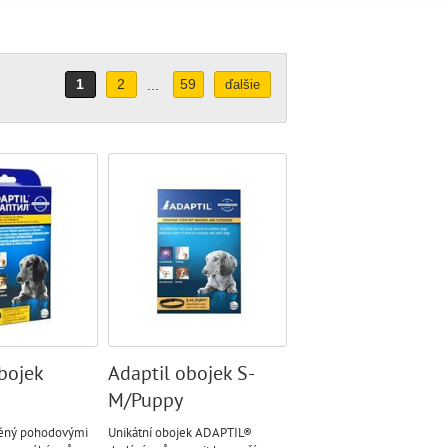
1
2
59
...
ďalšie
bojek
Adaptil obojek S-
M/Puppy
těný pohodovými
Unikátní obojek ADAPTIL®