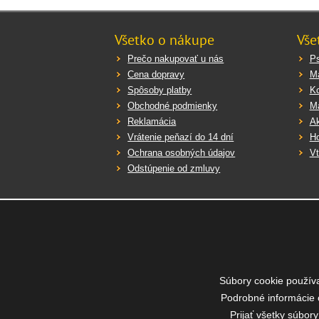
Všetko o nákupe
Vše
Prečo nakupovať u nás
P
Cena dopravy
M
Spôsoby platby
K
Obchodné podmienky
Ma
Reklamácia
Ak
Vrátenie peňazí do 14 dní
Ho
Ochrana osobných údajov
Vt
Odstúpenie od zmluvy
Rýchla a bezpečná platba
Súbory cookie použív
Podrobné informácie 
Prijať všetky súbor