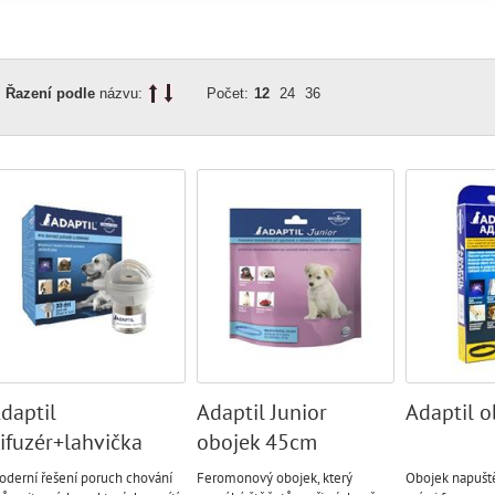
Řazení podle
názvu:
Počet:
12
24
36
daptil
Adaptil Junior
Adaptil o
ifuzér+lahvička
obojek 45cm
oderní řešení poruch chování
Feromonový obojek, který
Obojek napuš