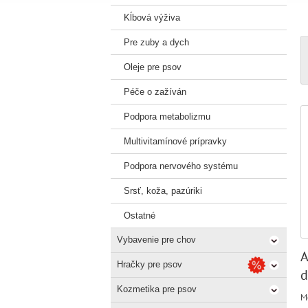
Kĺbová výživa
Pre zuby a dych
Oleje pre psov
Péče o zažíván
Podpora metabolizmu
Multivitamínové prípravky
Podpora nervového systému
Srsť, koža, pazúriki
Ostatné
Vybavenie pre chov
A
Hračky pre psov
d
Kozmetika pre psov
M