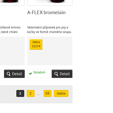
A-FLEX bromelain
lňkové krmivo
Veterinární přípravek pro psy a
, které chrání
kočky ve formě chutného sirupu.
t v období růstu,
Příznivě působí na pohybový
h zákrocích, při
aparát, napomáhá urychlit hojení
500ml
a při kloubních
ran, snižovat bolest a otok a
28,25 €
.
vykazuje protizánětlivý účinek
Skladom
Detail
Detail
1
2
59
...
ďalšie