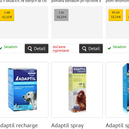
ů v situacích, ve kterých se cítí
pomáhá štěňatům při výchově a
psími feromo
jistý nebo se bojí.
adaptaci v novém prostředí
překonávat str
1 set
1 ks
45 cm
42,10 €
34,29 €
33,74 €
Skladom
dočasne
Skladom
Detail
Detail
vypredané
daptil recharge
Adaptil spray
Adaptil s