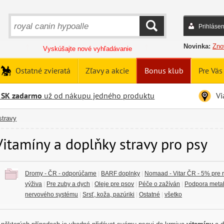
Prihlásen
HĽADAŤ
Novinka:
Zno
Vyskúšajte nové vyhľadávanie
Ostatné zvieratá
Zľavy a akcie
Bonus klub
Pre Vás
 SK zadarmo
už od nákupu jedného produktu
Vi
stravy
Vitamíny a doplňky stravy pro psy
Dromy - ČR - odporúčame
|
BARF doplnky
|
Nomaad - Vitar ČR - 5% pre 
výživa
|
Pre zuby a dych
|
Oleje pre psov
|
Péče o zažíván
|
Podpora meta
nervového systému
|
Srsť, koža, pazúriki
|
Ostatné
|
všetko