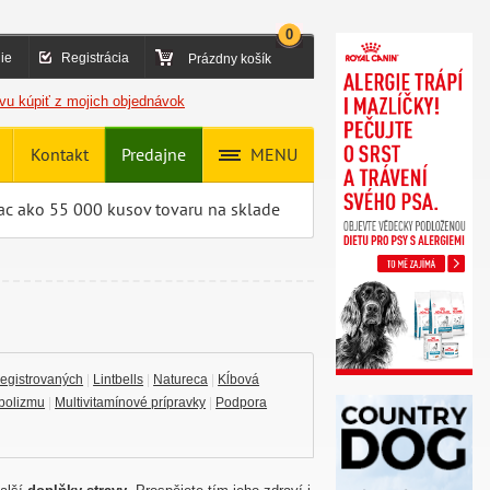
0
ie
Registrácia
Prázdny košík
vu kúpiť z mojich objednávok
Kontakt
Predajne
MENU
ac ako 55 000 kusov tovaru na sklade
registrovaných
|
Lintbells
|
Natureca
|
Kĺbová
bolizmu
|
Multivitamínové prípravky
|
Podpora