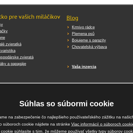
tko pre vašich miláčikov
Blog
sy
Krmivo rádce
ačky
Plemena psů
one
Bojujeme s parazity
lé zvieratká
Chovatelská výbava
varistika
spodárske zvieratá
áky a papagáje
Vaša inzercia
Súhlas so súbormi cookie
ame na zabezpečenie čo najlepšieho používateľského zážitku na našic
o súboroch cookie nájdete na stránke
Viac informácií o súboroch cooki
y cookie súhlasíte s tým, že môžeme používať všetky typy súborov cooki