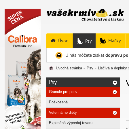
Úvod
Mačky
Psy
U nás môžete získať
dopravu po
Úvodná stránka
Psy
Liečivá a doplnky 
»
»
Psy
Granule pre psov
Poškozená
Veterinárne diéty
Expiračná výpredaj tovaru