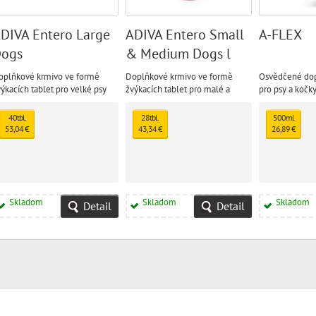
DIVA Entero Large
ADIVA Entero Small
A-FLEX
ogs
& Medium Dogs l
oplňkové krmivo ve formě
Doplňkové krmivo ve formě
Osvědčené dop
ýkacích tablet pro velké psy
žvýkacích tablet pro malé a
pro psy a kočky
apomáhá správnému průběhu
střední psy napomáhá
pohybový apará
ávicích a střevních procesů a
správnému průběhu trávicích a
po chirurgickýc
40tbl.
28tbl.
500ml
odporuje tvorbu normální
střevních procesů a podporuje
výrazné zátěži 
53,04 €
43,34 €
26,89 €
olice.
tvorbu normální stolice.
onemocněních
Skladom
Skladom
Skladom
Detail
Detail