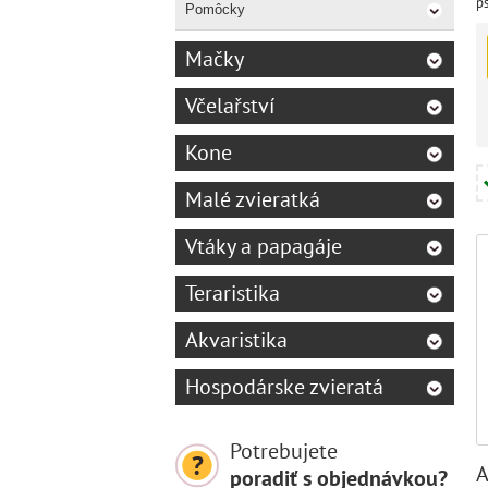
ps
Pomôcky
ne
Mačky
Včelařství
Kone
Malé zvieratká
Vtáky a papagáje
Teraristika
Akvaristika
Hospodárske zvieratá
Potrebujete
A
poradiť s objednávkou?