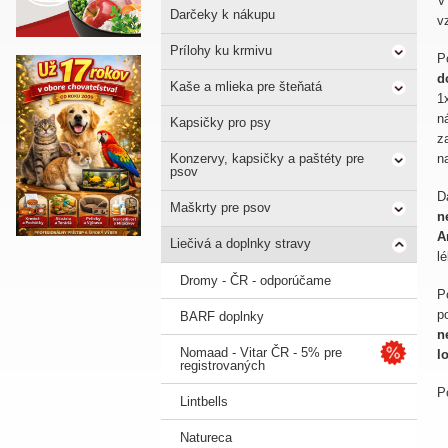
V
Darčeky k nákupu
v
Prílohy ku krmivu
P
d
Kaše a mlieka pre šteňatá
1
n
Kapsičky pro psy
z
Konzervy, kapsičky a paštéty pre
n
psov
D
Maškrty pre psov
n
A
Liečivá a doplnky stravy
l
Dromy - ČR - odporúčame
P
p
BARF doplnky
n
Nomaad - Vitar ČR - 5% pre
l
registrovaných
P
Lintbells
Natureca