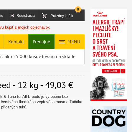
0
ie
Registrácia
Prázdny košík
vu kúpiť z mojich objednávok
Kontakt
Predajne
MENU
ac ako 55 000 kusov tovaru na sklade
d - 12 kg - 49,03 €
 & Tuna for All Breeds je vyrobeno bez
čerstvého Iberského vepřového masa a Tuňáka
z přidaných tuků.