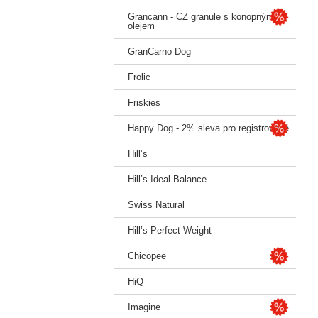
Grancann - CZ granule s konopným
olejem
GranCarno Dog
Frolic
Friskies
Happy Dog - 2% sleva pro registrované
Hill’s
Hill’s Ideal Balance
Swiss Natural
Hill’s Perfect Weight
Chicopee
HiQ
Imagine