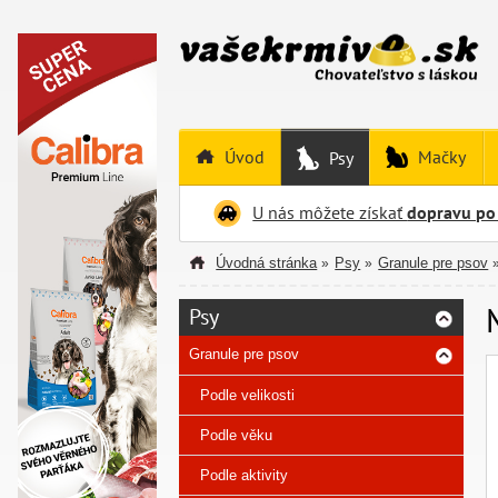
Úvod
Mačky
Psy
U nás môžete získať
dopravu po
Úvodná stránka
Psy
Granule pre psov
»
»
Psy
Granule pre psov
Podle velikosti
Podle věku
Podle aktivity