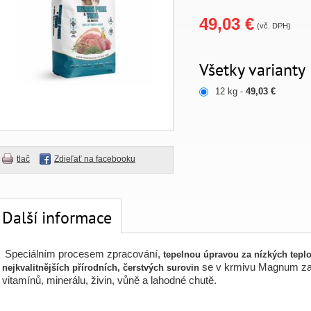
49,03 €
(vč. DPH)
Všetky varianty
12 kg -
49,03 €
tlač
Zdieľať na facebooku
Další informace
Speciálním procesem zpracování,
tepelnou úpravou za nízkých teplo
se v krmivu Magnum zac
nejkvalitnějších přírodních, čerstvých surovin
vitamínů, minerálu, živin, vůně a lahodné chutě.