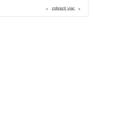
 Breeds bude váš pes plný energie,
zobraziť viac
«
«
urkuma.
Bez umělých příchutí, barviv a
%, vlhkost 18 %