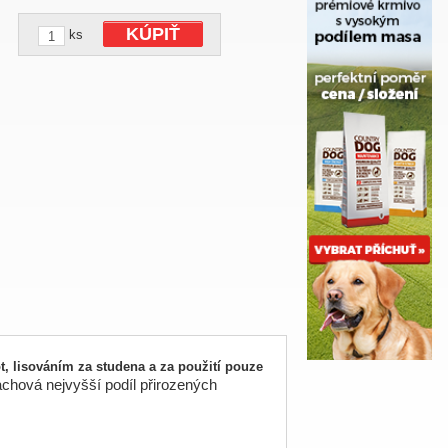
KÚPIŤ
ks
t, lisováním za studena a za použití pouze
hová nejvyšší podíl přirozených