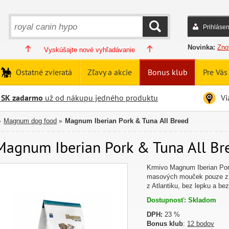
Prihlásen
HĽADAŤ
Novinka:
Zno
Vyskúšajte nové vyhľadávanie
Ostatné zvieratá
Zľavy a akcie
Bonus klub
Pre Vás
 SK zadarmo
už od nákupu jedného produktu
Vi
Magnum dog food
Magnum Iberian Pork & Tuna All Breed
»
»
Magnum Iberian Pork & Tuna All Bree
Krmivo Magnum Iberian Pork
masových mouček pouze z 
z Atlantiku, bez lepku a be
Dostupnosť: Skladom
DPH:
23 %
Bonus klub
:
12 bodov