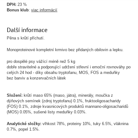
DPH:
23 %
Bonus klub
:
viac informácií
Další informace
Pěna s krůtí příchutí.
Monoproteinové kompletní krmivo bez přidaných obilovin a lepku.
pro dospělé psy vážící méně než 5 kg
dobře stravitelné a podporující udržení střevní i emoční rovnováhy po
celých 24 hod - díky obsahu tryptofanu, MOS, FOS a meduňky
bez barviv a konzervačních látek
Složení:
krůtí maso 65% (maso, játra), minerály, moučka z
dýňových semínek (zdroj tryptofanu) 0.1%, fruktooligosacharidy
(FOS) 0.1%, zdroje kvasnicových produktů mannano-oligosacharidů
(MOS) 0.05%, sušené listy meduňky 0.03%.
Analytické složky:
vlhkost 78%, proteiny 10%, tuky 6.5%, vláknina
0.7%, popel 1.5%.