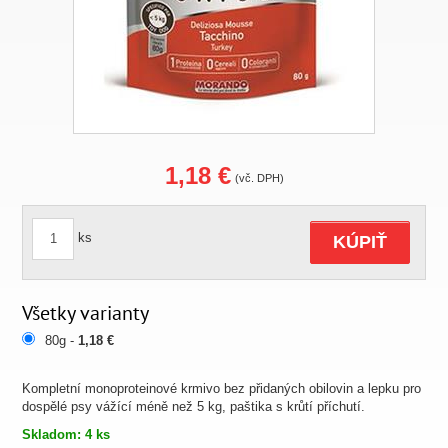
1,18 €
(vč. DPH)
ks
KÚPIŤ
Všetky varianty
80g -
1,18 €
Kompletní monoproteinové krmivo bez přidaných obilovin a lepku pro
dospělé psy vážící méně než 5 kg, paštika s krůtí příchutí.
Skladom: 4 ks