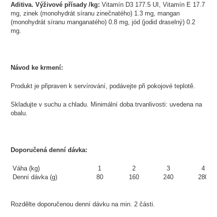
Aditiva. Výživové přísady /kg:
Vitamín D3 177.5 UI, Vitamín E 17.7
mg, zinek (monohydrát síranu zinečnatého) 1.3 mg, mangan
(monohydrát síranu manganatého) 0.8 mg, jód (jodid draselný) 0.2
mg.
Návod ke krmení:
Produkt je připraven k servírování, podávejte při pokojové teplotě.
Skladujte v suchu a chladu. Minimální doba trvanlivosti: uvedena na
obalu.
Doporučená denní dávka:
Váha (kg)
1
2
3
4
Denní dávka (g)
80
160
240
280
Rozdělte doporučenou denní dávku na min. 2 části.