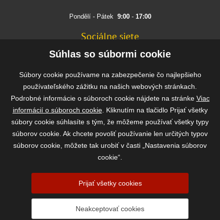
Pondělí - Pátek
9:00
-
17:00
Sociálne siete
FACEBOOK
Súhlas so súbormi cookie
INSTAGRAM
Súbory cookie používame na zabezpečenie čo najlepšieho
používateľského zážitku na našich webových stránkach.
Podrobné informácie o súboroch cookie nájdete na stránke
Viac
Rýchla a bezpečná platba
informácií o súboroch cookie
. Kliknutím na tlačidlo Prijať všetky
súbory cookie súhlasíte s tým, že môžeme používať všetky typy
súborov cookie. Ak chcete povoliť používanie len určitých typov
súborov cookie, môžete tak urobiť v časti „Nastavenia súborov
cookie“.
Prijať všetky cookies
2026 ©
www.vasekrmivo.sk
- Tomáš Kroupa e-shop, Kanice 307, 664 01
Neakceptovať cookies
Brno-venkov, IČ: 75785439