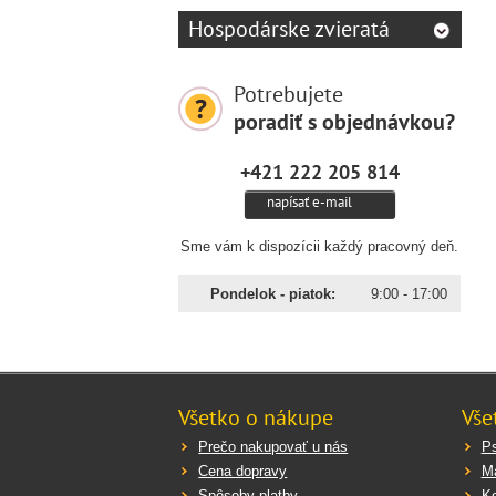
Hospodárske zvieratá
Potrebujete
poradiť s objednávkou?
+421 222 205 814
napísať e-mail
Sme vám k dispozícii každý pracovný deň.
Pondelok - piatok:
9:00 - 17:00
Všetko o nákupe
Vše
Prečo nakupovať u nás
P
Cena dopravy
M
Spôsoby platby
K