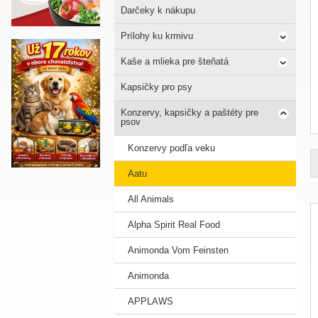
Darčeky k nákupu
Prílohy ku krmivu
Kaše a mlieka pre šteňatá
Kapsičky pro psy
Konzervy, kapsičky a paštéty pre
psov
Konzervy podľa veku
Aatu
All Animals
Alpha Spirit Real Food
Animonda Vom Feinsten
Animonda
APPLAWS