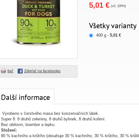
5,01 €
(vč. DPH)
Všetky varianty
400 g -
5,01 €
tlač
Zdieľať na facebooku
Další informace
Vyrobeno s čerstvého masa bez konzervačních látek.
Super 8: 8 druhů zeleniny, 8 druhů bylinek, 8 druhů koření.
Bez obilovin, brambor a lepku.
Složení:
90 % kachního a krůtího (obsahuje 30 % kachního, 30 % krůtího, 30 % krůtíh