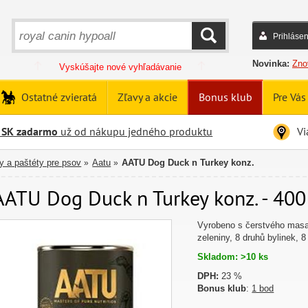
Prihlásen
HĽADAŤ
Novinka:
Zno
Vyskúšajte nové vyhľadávanie
Ostatné zvieratá
Zľavy a akcie
Bonus klub
Pre Vás
 SK zadarmo
už od nákupu jedného produktu
Vi
y a paštéty pre psov
Aatu
AATU Dog Duck n Turkey konz.
»
»
AATU Dog Duck n Turkey konz. - 400 
Vyrobeno s čerstvého masa 
zeleniny, 8 druhů bylinek, 8
Skladom: >10 ks
DPH:
23 %
Bonus klub
:
1 bod