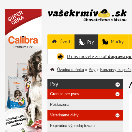
Úvod
Mačky
Psy
U nás môžete získať
dopravu po
Úvodná stránka
Psy
Konzervy, kapsičk
»
»
Psy
Granule pre psov
Poškozená
Veterinárne diéty
Expiračná výpredaj tovaru