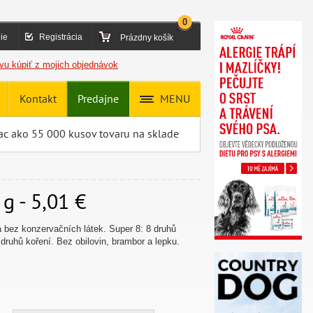
0
ie
Registrácia
Prázdny košík
vu kúpiť z mojich objednávok
Kontakt
Predajne
MENU
ac ako 55 000 kusov tovaru na sklade
g - 5,01 €
bez konzervačních látek. Super 8: 8 druhů
 druhů koření. Bez obilovin, brambor a lepku.