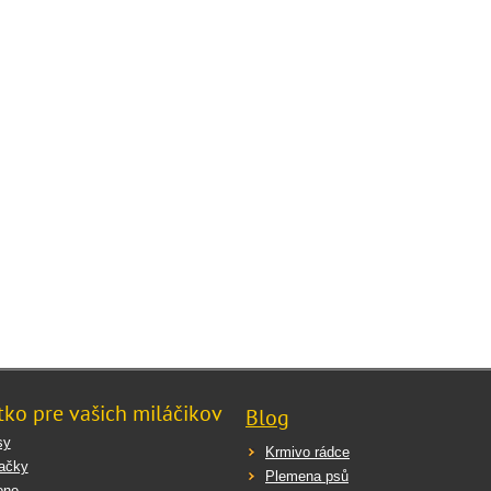
tko pre vašich miláčikov
Blog
sy
Krmivo rádce
ačky
Plemena psů
one