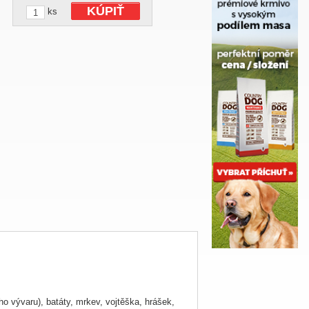
KÚPIŤ
ks
o vývaru), batáty, mrkev, vojtěška, hrášek,