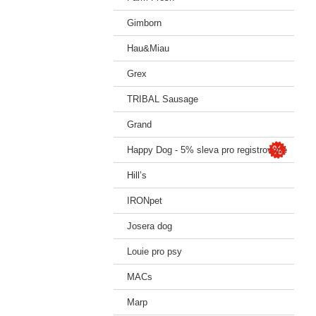
Gimborn
Hau&Miau
Grex
TRIBAL Sausage
Grand
Happy Dog - 5% sleva pro registrované
Hill’s
IRONpet
Josera dog
Louie pro psy
MACs
Marp