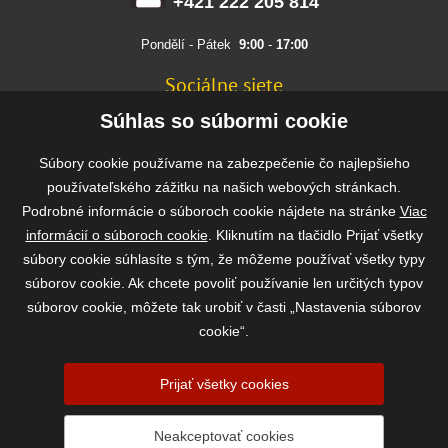
+421 222 205 814
Pondělí - Pátek
9:00
-
17:00
Sociálne siete
FACEBOOK
Súhlas so súbormi cookie
INSTAGRAM
Súbory cookie používame na zabezpečenie čo najlepšieho
používateľského zážitku na našich webových stránkach.
Podrobné informácie o súboroch cookie nájdete na stránke
Viac
Rýchla a bezpečná platba
informácií o súboroch cookie
. Kliknutím na tlačidlo Prijať všetky
súbory cookie súhlasíte s tým, že môžeme používať všetky typy
súborov cookie. Ak chcete povoliť používanie len určitých typov
súborov cookie, môžete tak urobiť v časti „Nastavenia súborov
cookie“.
Prijať všetky cookies
2026 ©
www.vasekrmivo.sk
- Tomáš Kroupa e-shop, Kanice 307, 664 01
Neakceptovať cookies
Brno-venkov, IČ: 75785439