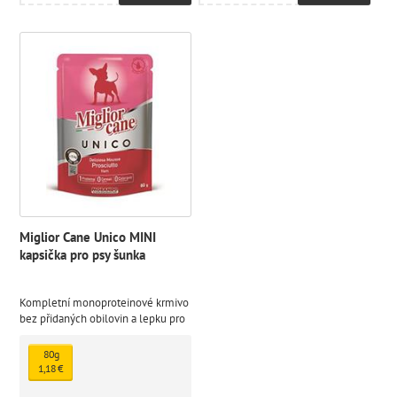
Miglior Cane Unico MINI
kapsička pro psy šunka
Kompletní monoproteinové krmivo
bez přidaných obilovin a lepku pro
dospělé psy vážící méně než 5 kg,
paštika s příchutí vepřové šunky.
80g
1,18 €