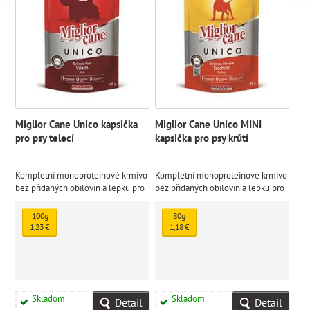
Miglior Cane Unico kapsička
Miglior Cane Unico MINI
pro psy telecí
kapsička pro psy krůtí
Kompletní monoproteinové krmivo
Kompletní monoproteinové krmivo
bez přidaných obilovin a lepku pro
bez přidaných obilovin a lepku pro
dospělé psy vážící méně než 10 kg,
dospělé psy vážící méně než 5 kg,
paštika s telecím masem.
paštika s krůtí příchutí.
100g
80g
1,23 €
1,18 €
Skladom
Skladom
Detail
Detail