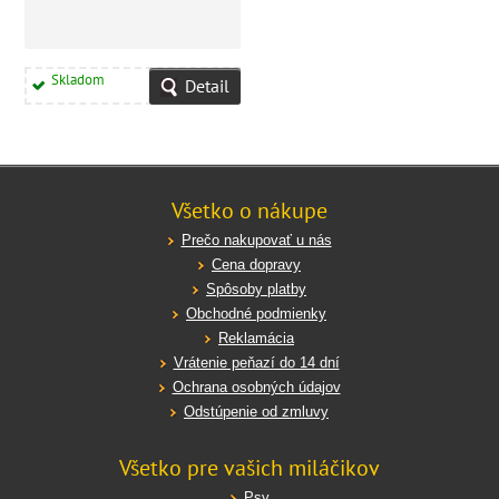
Skladom
Detail
Všetko o nákupe
Prečo nakupovať u nás
Cena dopravy
Spôsoby platby
Obchodné podmienky
Reklamácia
Vrátenie peňazí do 14 dní
Ochrana osobných údajov
Odstúpenie od zmluvy
Všetko pre vašich miláčikov
Psy