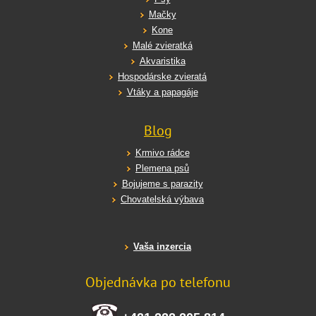
Mačky
Kone
Malé zvieratká
Akvaristika
Hospodárske zvieratá
Vtáky a papagáje
Blog
Krmivo rádce
Plemena psů
Bojujeme s parazity
Chovatelská výbava
Vaša inzercia
Objednávka po telefonu