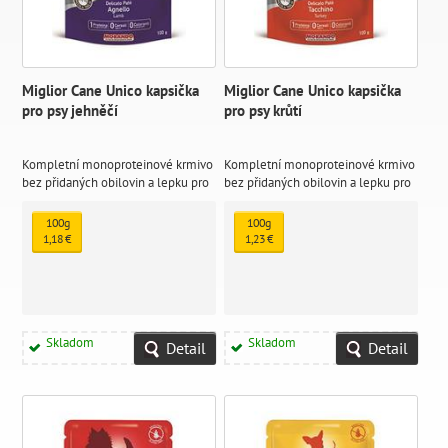
Miglior Cane Unico kapsička
Miglior Cane Unico kapsička
pro psy jehněčí
pro psy krůtí
Kompletní monoproteinové krmivo
Kompletní monoproteinové krmivo
bez přidaných obilovin a lepku pro
bez přidaných obilovin a lepku pro
dospělé psy vážící méně než 10 kg,
dospělé psy vážící méně než 10 kg,
paštika s jehněčím masem.
paštika s příchutí krůtího masa.
100g
100g
1,18 €
1,23 €
Skladom
Skladom
Detail
Detail