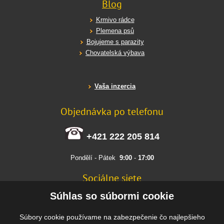
Blog
Krmivo rádce
Plemena psů
Bojujeme s parazity
Chovatelská výbava
Vaša inzercia
Objednávka po telefonu
+421 222 205 814
Pondělí - Pátek
9:00
-
17:00
Sociálne siete
FACEBOOK
Súhlas so súbormi cookie
INSTAGRAM
Súbory cookie používame na zabezpečenie čo najlepšieho