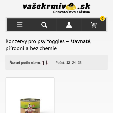
0
Konzervy pro psy Yoggies – šťavnaté,
přírodní a bez chemie
Řazení podle
názvu:
Počet:
12
24
36