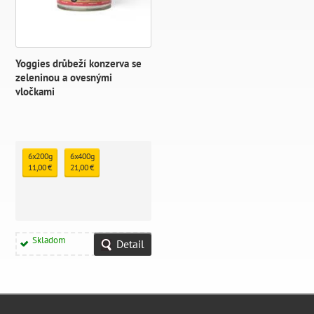
Yoggies drůbeží konzerva se
zeleninou a ovesnými
vločkami
6x200g
6x400g
11,00 €
21,00 €
Skladom
Detail