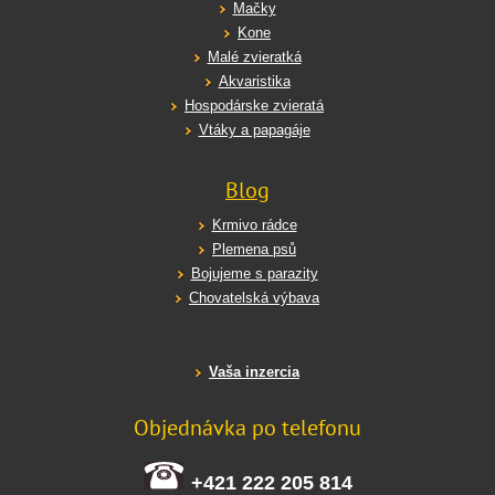
Mačky
Kone
Malé zvieratká
Akvaristika
Hospodárske zvieratá
Vtáky a papagáje
Blog
Krmivo rádce
Plemena psů
Bojujeme s parazity
Chovatelská výbava
Vaša inzercia
Objednávka po telefonu
+421 222 205 814