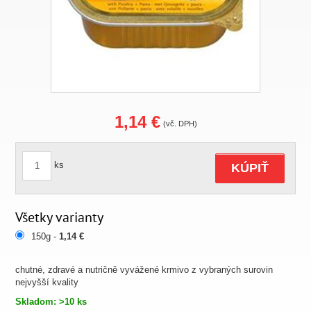
1,14 €
(vč. DPH)
ks
KÚPIŤ
Všetky varianty
150g -
1,14 €
chutné, zdravé a nutričně vyvážené krmivo z vybraných surovin
nejvyšší kvality
Skladom: >10 ks