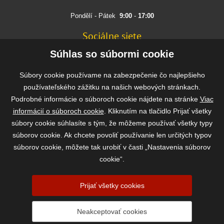
Pondělí - Pátek
9:00
-
17:00
Sociálne siete
FACEBOOK
Súhlas so súbormi cookie
INSTAGRAM
Súbory cookie používame na zabezpečenie čo najlepšieho
používateľského zážitku na našich webových stránkach.
Podrobné informácie o súboroch cookie nájdete na stránke
Viac
Rýchla a bezpečná platba
informácií o súboroch cookie
. Kliknutím na tlačidlo Prijať všetky
súbory cookie súhlasíte s tým, že môžeme používať všetky typy
súborov cookie. Ak chcete povoliť používanie len určitých typov
súborov cookie, môžete tak urobiť v časti „Nastavenia súborov
cookie“.
Prijať všetky cookies
2026 ©
www.vasekrmivo.sk
- Tomáš Kroupa e-shop, Kanice 307, 664 01
Neakceptovať cookies
Brno-venkov, IČ: 75785439