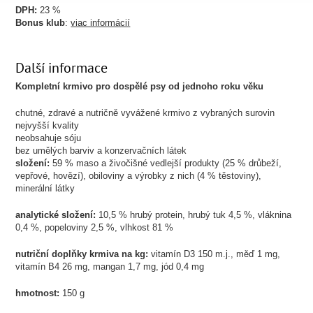
DPH:
23 %
Bonus klub
:
viac informácií
Další informace
Kompletní krmivo pro dospělé psy od jednoho roku věku
chutné, zdravé a nutričně vyvážené krmivo z vybraných surovin
nejvyšší kvality
neobsahuje sóju
bez umělých barviv a konzervačních látek
složení:
59 % maso a živočišné vedlejší produkty (25 % drůbeží,
vepřové, hovězí), obiloviny a výrobky z nich (4 % těstoviny),
minerální látky
analytické složení:
10,5 % hrubý protein, hrubý tuk 4,5 %, vláknina
0,4 %, popeloviny 2,5 %, vlhkost 81 %
nutriční doplňky krmiva na kg:
vitamín D3 150 m.j., měď 1 mg,
vitamín B4 26 mg, mangan 1,7 mg, jód 0,4 mg
hmotnost:
150 g