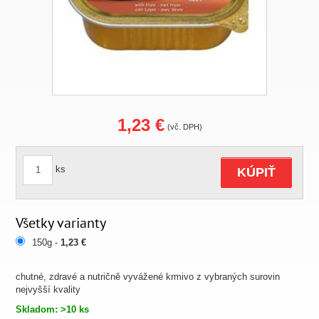
1,23 €
(vč. DPH)
ks
KÚPIŤ
Všetky varianty
150g -
1,23 €
chutné, zdravé a nutričně vyvážené krmivo z vybraných surovin
nejvyšší kvality
Skladom: >10 ks