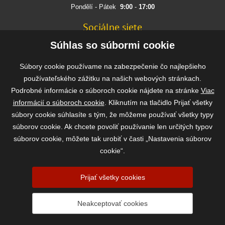
Pondělí - Pátek
9:00
-
17:00
Sociálne siete
FACEBOOK
Súhlas so súbormi cookie
INSTAGRAM
Súbory cookie používame na zabezpečenie čo najlepšieho
používateľského zážitku na našich webových stránkach.
Podrobné informácie o súboroch cookie nájdete na stránke
Viac
Rýchla a bezpečná platba
informácií o súboroch cookie
. Kliknutím na tlačidlo Prijať všetky
súbory cookie súhlasíte s tým, že môžeme používať všetky typy
súborov cookie. Ak chcete povoliť používanie len určitých typov
súborov cookie, môžete tak urobiť v časti „Nastavenia súborov
cookie“.
Prijať všetky cookies
2026 ©
www.vasekrmivo.sk
- Tomáš Kroupa e-shop, Kanice 307, 664 01
Neakceptovať cookies
Brno-venkov, IČ: 75785439
vytvořil:
webProgress
|
Nastavenia súborov cookie