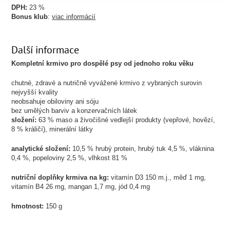
DPH:
23 %
Bonus klub
:
viac informácií
Další informace
Kompletní krmivo pro dospělé psy od jednoho roku věku
chutné, zdravé a nutričně vyvážené krmivo z vybraných surovin
nejvyšší kvality
neobsahuje obiloviny ani sóju
bez umělých barviv a konzervačních látek
složení:
63 % maso a živočišné vedlejší produkty (vepřové, hovězí,
8 % králičí), minerální látky
analytické složení:
10,5 % hrubý protein, hrubý tuk 4,5 %, vláknina
0,4 %, popeloviny 2,5 %, vlhkost 81 %
nutriční doplňky krmiva na kg:
vitamín D3 150 m.j., měď 1 mg,
vitamín B4 26 mg, mangan 1,7 mg, jód 0,4 mg
hmotnost:
150 g