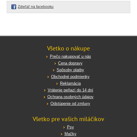
Zdieľať na facebooku
Všetko o nákupe
Prečo nakupovať u nás
Cena dopravy
Spôsoby platby
Obchodné podmienky
Reklamácia
Vrátenie peňazí do 14 dní
Ochrana osobných údajov
Odstúpenie od zmluvy
Všetko pre vašich miláčikov
Psy
Mačky