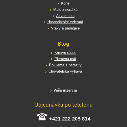
Kone
Malé zvieratká
Akvaristika
Hospodárske zvieratá
Vtáky a papagáje
Blog
Krmivo rádce
Plemena psů
Bojujeme s parazity
Chovatelská výbava
Vaša inzercia
Objednávka po telefonu
+421 222 205 814