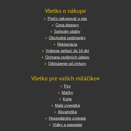
Všetko o nákupe
Prečo nakupovať u nás
Cena dopravy
Spôsoby platby
Obchodné podmienky
Reklamácia
Vrátenie peňazí do 14 dní
Ochrana osobných údajov
Odstúpenie od zmluvy
Všetko pre vašich miláčikov
Psy
Mačky
Kone
Malé zvieratká
Akvaristika
Hospodárske zvieratá
Vtáky a papagáje