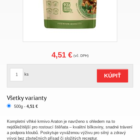
4,51 €
(vč. DPH)
ks
KÚPIŤ
Všetky varianty
500g -
4,51 €
Kompletní vlhké krmivo Araton je navrženo s ohledem na to
nejdůležitější pro rostoucí štěňata – kvalitní bílkoviny, snadné trávení
a podpora kloubů. Poskytuje vyváženou výživu pro silný a zdravý
vývoj bez zbytečných přísad či složitých receptur.