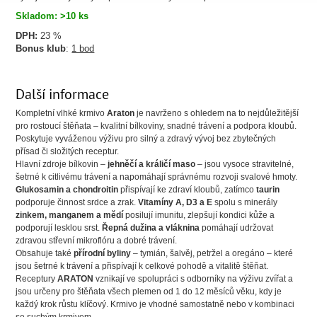
Skladom: >10 ks
DPH:
23 %
Bonus klub
:
1 bod
Další informace
Kompletní vlhké krmivo
Araton
je navrženo s ohledem na to nejdůležitější
pro rostoucí štěňata – kvalitní bílkoviny, snadné trávení a podpora kloubů.
Poskytuje vyváženou výživu pro silný a zdravý vývoj bez zbytečných
přísad či složitých receptur.
Hlavní zdroje bílkovin –
jehněčí a králičí maso
– jsou vysoce stravitelné,
šetrné k citlivému trávení a napomáhají správnému rozvoji svalové hmoty.
Glukosamin a chondroitin
přispívají ke zdraví kloubů, zatímco
taurin
podporuje činnost srdce a zrak.
Vitamíny A, D3 a E
spolu s minerály
zinkem, manganem a mědí
posilují imunitu, zlepšují kondici kůže a
podporují lesklou srst.
Řepná dužina a vláknina
pomáhají udržovat
zdravou střevní mikroflóru a dobré trávení.
Obsahuje také
přírodní byliny
– tymián, šalvěj, petržel a oregáno – které
jsou šetrné k trávení a přispívají k celkové pohodě a vitalitě štěňat.
Receptury
ARATON
vznikají ve spolupráci s odborníky na výživu zvířat a
jsou určeny pro štěňata všech plemen od 1 do 12 měsíců věku, kdy je
každý krok růstu klíčový. Krmivo je vhodné samostatně nebo v kombinaci