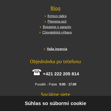
Blog
Krmivo rádce
Plemena psů
Bojujeme s parazity
Chovatelská výbava
Vaša inzercia
Objednávka po telefonu
+421 222 205 814
Pondělí - Pátek
9:00
-
17:00
Sociálne siete
FACEBOOK
Súhlas so súbormi cookie
INSTAGRAM