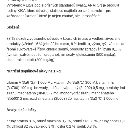
se suchým krmivem.
Vyrobeno v Litvě podle přísných standardů kvality. ARATON je produkt
rodiny KIKA, které důvěřují statisíce majitelů po celém světě – pro
každodenní krmení, které je nejen chutné, ale i prospěšné.
Složení
:
78 % složek živočišného původu v kouscích (maso a vedlejší živočišné
produkty (včetně 16 % jehněčího masa, 8 % králíka), vývar, rýžová mouka,
řepné cukrovarské řízky, chlorid sodný, produkty zpracování bylin 0,1 %
(tymián, šalvěj, petržel, oregano), minerály, glukosamin (500 mg/kg),
chondroitin sulfát (200 mg/kg).
Nutriční doplňkové látky na 1 kg
:
vitamín A (3a672a) 1 000 MJ, vitamín D
(3a671) 300 MJ, vitamín E
3
(3a700) 100 mg, bezvodý jodičnan vápenatý (3b202) 0,5 mg, pentahydrát
síranu měďnatého (3b405) 2 mg, monohydrát síranu manganatého
(3b503) 2 mg, oxid zinečnatý (3b603) 25 mg, taurin (3a370) 1 000 mg.
Analytické složky
:
hrubý protein 8 %, hrubá vláknina 0,7 %, hrubý tuk 3,8 %, hrubý popel 1,9
%, vlhkost 82 %, vápník 0,3 %, fosfor 0,2 %, sodík 0,3 %.