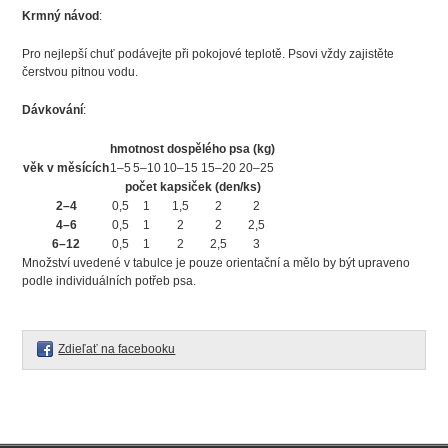
Krmný návod
:
Pro nejlepší chuť podávejte při pokojové teplotě. Psovi vždy zajistěte
čerstvou pitnou vodu.
Dávkování
:
hmotnost dospělého psa (kg)
věk v měsících
1–5
5–10
10–15
15–20
20–25
počet kapsiček (den/ks)
2–4
0,5
1
1,5
2
2
4–6
0,5
1
2
2
2,5
6–12
0,5
1
2
2,5
3
Množství uvedené v tabulce je pouze orientační a mělo by být upraveno
podle individuálních potřeb psa.
Zdieľať na facebooku