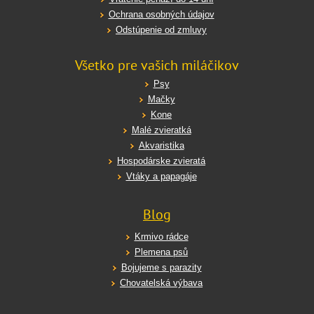
Ochrana osobných údajov
Odstúpenie od zmluvy
Všetko pre vašich miláčikov
Psy
Mačky
Kone
Malé zvieratká
Akvaristika
Hospodárske zvieratá
Vtáky a papagáje
Blog
Krmivo rádce
Plemena psů
Bojujeme s parazity
Chovatelská výbava