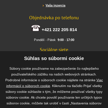
Vaša inzercia
Objednávka po telefonu
+421 222 205 814
Pondělí - Pátek
9:00
-
17:00
Sociálne siete
FACEBOOK
Súhlas so súbormi cookie
INSTAGRAM
Súbory cookie používame na zabezpečenie čo najlepšieho
používateľského zážitku na našich webových stránkach.
Podrobné informácie o súboroch cookie nájdete na stránke
Viac
Rýchla a bezpečná platba
informácií o súboroch cookie
. Kliknutím na tlačidlo Prijať všetky
súbory cookie súhlasíte s tým, že môžeme používať všetky typy
súborov cookie. Ak chcete povoliť používanie len určitých typov
súborov cookie, môžete tak urobiť v časti „Nastavenia súborov