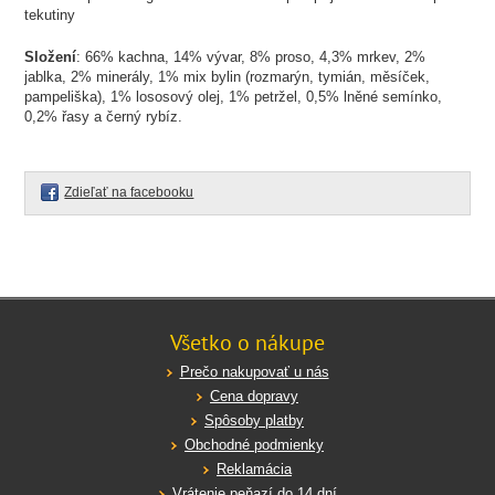
tekutiny
Složení
: 66% kachna, 14% vývar, 8% proso, 4,3% mrkev, 2%
jablka, 2% minerály, 1% mix bylin (rozmarýn, tymián, měsíček,
pampeliška), 1% lososový olej, 1% petržel, 0,5% lněné semínko,
0,2% řasy a černý rybíz.
Zdieľať na facebooku
Všetko o nákupe
Prečo nakupovať u nás
Cena dopravy
Spôsoby platby
Obchodné podmienky
Reklamácia
Vrátenie peňazí do 14 dní