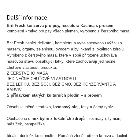
Další informace
Brit Fresh konzerva pro psy, receptura Kachna s prosem
kompletní krmivo pro psy všech plemen, vyrobeno z čerstvého masa
Brit Fresh nabízí delikátní, kompletní a vybalancovanou výživu s
masem, orgány, zeleninou, ovocem a bylinkami z lokálních zdrojů.
Vyrobeno z čerstvého masa, které v sobě přirozeně uchovává
masovou šťávu obsahující látky, které zachovávají jedinečné
chuťové vlastnosti produktu.
Z ČERSTVÉHO MASA
JEDINEČNÉ CHUŤOVÉ VLASTNOSTI
BEZ LEPKU, BEZ SOJI, BEZ GMO, BEZ KONZERVANTŮ A
BARVIV
S přídavkem starých kulturních plodin – s prosem
Obsahuje lněné semínko,
lososový olej,
řasy a černý rybíz
Obohaceno o
mix bylin z lokálních zdrojů
– rozmarýn, tymián,
měsíček, pampeliška
Ideální doplněk ke granulím. Pomáhá zlepšit příjem krmiva a doplnit