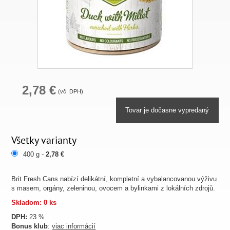
2,78 €
(vč. DPH)
Tovar je dočasne vypredaný
Všetky varianty
400 g -
2,78 €
Brit Fresh Cans nabízí delikátní, kompletní a vybalancovanou výživu
s masem, orgány, zeleninou, ovocem a bylinkami z lokálních zdrojů.
Skladom: 0 ks
DPH:
23 %
Bonus klub
:
viac informácií