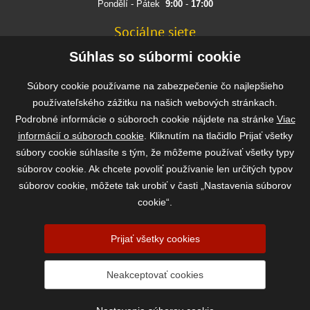
Pondělí - Pátek
9:00
-
17:00
Sociálne siete
FACEBOOK
Súhlas so súbormi cookie
INSTAGRAM
Súbory cookie používame na zabezpečenie čo najlepšieho
používateľského zážitku na našich webových stránkach.
Podrobné informácie o súboroch cookie nájdete na stránke
Viac
Rýchla a bezpečná platba
informácií o súboroch cookie
. Kliknutím na tlačidlo Prijať všetky
súbory cookie súhlasíte s tým, že môžeme používať všetky typy
súborov cookie. Ak chcete povoliť používanie len určitých typov
súborov cookie, môžete tak urobiť v časti „Nastavenia súborov
cookie“.
Prijať všetky cookies
2026 ©
www.vasekrmivo.sk
- Tomáš Kroupa e-shop, Kanice 307, 664 01
Neakceptovať cookies
Brno-venkov, IČ: 75785439
vytvořil:
webProgress
|
Nastavenia súborov cookie