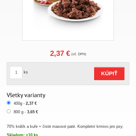
2,37 €
(vč. DPH)
ks
KÚPIŤ
Všetky varianty
400g -
2,37 €
800 g -
3,65 €
70% králík a kuře + čisté masové paté. Kompletní krmivo pro psy.
Skladom: >10 ks