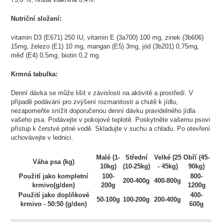
Nutriční složení:
vitamin D3 (E671) 250 IU, vitamin E (3a700) 100 mg, zinek (3b606)
15mg, železo (E1) 10 mg, mangan (E5) 3mg, jód (3b201) 0,75mg,
měď (E4) 0,5mg, biotin 0,2 mg.
Krmná tabulka:
Denní dávka se může lišit v závislosti na aktivitě a prostředí. V
případě podávání pro zvýšení rozmanitosti a chutě k jídlu,
nezapomeňte snížit doporučenou denní dávku pravidelného jídla
vašeho psa. Podávejte v pokojové teplotě. Poskytněte vašemu psovi
přístup k čerstvé pitné vodě. Skladujte v suchu a chladu. Po otevření
uchovávejte v lednici.
Malé (1-
Střední
Velké (25
Obří (45-
Váha psa (kg)
10kg)
(10-25kg)
- 45kg)
90kg)
Použití jako kompletní
100-
800-
200-400g
400-800g
krmivo(g/den)
200g
1200g
Použití jako doplňkové
400-
50-100g
100-200g
200-400g
krmivo - 50:50 (g/den)
600g