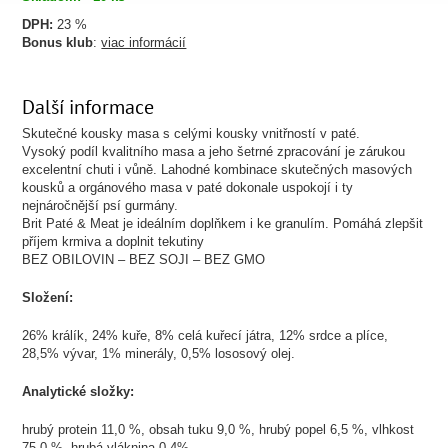
DPH:
23 %
Bonus klub
:
viac informácií
Další informace
Skutečné kousky masa s celými kousky vnitřností v paté.
Vysoký podíl kvalitního masa a jeho šetrné zpracování je zárukou
excelentní chuti i vůně. Lahodné kombinace skutečných masových
kousků a orgánového masa v paté dokonale uspokojí i ty
nejnáročnější psí gurmány.
Brit Paté & Meat je ideálním doplňkem i ke granulím. Pomáhá zlepšit
příjem krmiva a doplnit tekutiny
BEZ OBILOVIN – BEZ SOJI – BEZ GMO
Složení:
26% králík, 24% kuře, 8% celá kuřecí játra, 12% srdce a plíce,
28,5% vývar, 1% minerály, 0,5% lososový olej.
Analytické složky:
hrubý protein 11,0 %, obsah tuku 9,0 %, hrubý popel 6,5 %, vlhkost
75,0 %, hrubá vláknina 0,4%.