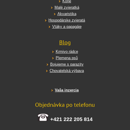
Kone
Malé zvieratká
Akvaristika
Hospodárske zvieratá
Vtáky a papagáje
Blog
Krmivo rádce
Plemena psů
Bojujeme s parazity
Chovatelská výbava
Vaša inzercia
Objednávka po telefonu
+421 222 205 814