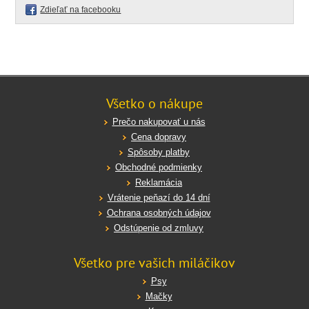
Zdieľať na facebooku
Všetko o nákupe
Prečo nakupovať u nás
Cena dopravy
Spôsoby platby
Obchodné podmienky
Reklamácia
Vrátenie peňazí do 14 dní
Ochrana osobných údajov
Odstúpenie od zmluvy
Všetko pre vašich miláčikov
Psy
Mačky