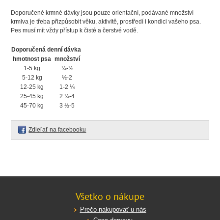
Doporučené krmné dávky jsou pouze orientační, podávané množství
krmiva je třeba přizpůsobit věku, aktivitě, prostředí i kondici vašeho psa.
Pes musí mít vždy přístup k čisté a čerstvé vodě.
Doporučená denní dávka
hmotnost psa
množství
1-5 kg
¼-½
5-12 kg
½-2
12-25 kg
1-2 ¼
25-45 kg
2 ¼-4
45-70 kg
3 ½-5
Zdieľať na facebooku
Všetko o nákupe
Prečo nakupovať u nás