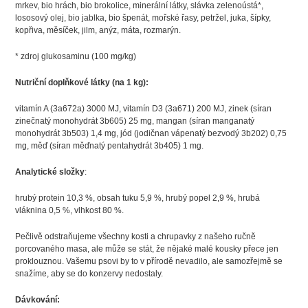
mrkev, bio hrách, bio brokolice, minerální látky, slávka zelenoústá*,
lososový olej, bio jablka, bio špenát, mořské řasy, petržel, juka, šípky,
kopřiva, měsíček, jilm, anýz, máta, rozmarýn.
* zdroj glukosaminu (100 mg/kg)
Nutriční doplňkové látky (na 1 kg):
vitamín A (3a672a) 3000 MJ, vitamín D3 (3a671) 200 MJ, zinek (síran
zinečnatý monohydrát 3b605) 25 mg, mangan (síran manganatý
monohydrát 3b503) 1,4 mg, jód (jodičnan vápenatý bezvodý 3b202) 0,75
mg, měď (síran měďnatý pentahydrát 3b405) 1 mg.
Analytické složky
:
hrubý protein 10,3 %, obsah tuku 5,9 %, hrubý popel 2,9 %, hrubá
vláknina 0,5 %, vlhkost 80 %.
Pečlivě odstraňujeme všechny kosti a chrupavky z našeho ručně
porcovaného masa, ale může se stát, že nějaké malé kousky přece jen
proklouznou. Vašemu psovi by to v přírodě nevadilo, ale samozřejmě se
snažíme, aby se do konzervy nedostaly.
Dávkování: