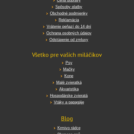
Cena dopravy
Spôsoby platby
Obchodné podmienky
Reklamácia
Vrátenie peňazí do 14 dní
Ochrana osobných údajov
Odstúpenie od zmluvy
Všetko pre vašich miláčikov
Psy
Mačky
Kone
Malé zvieratká
Akvaristika
Hospodárske zvieratá
Vtáky a papagáje
Blog
Krmivo rádce