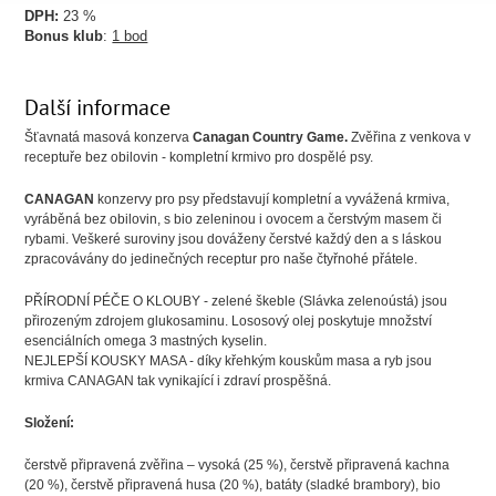
DPH:
23 %
Bonus klub
:
1 bod
Další informace
Šťavnatá masová konzerva
Canagan Country Game.
Zvěřina z venkova v
receptuře bez obilovin - kompletní krmivo pro dospělé psy.
CANAGAN
konzervy pro psy představují kompletní a vyvážená krmiva,
vyráběná bez obilovin, s bio zeleninou i ovocem a čerstvým masem či
rybami. Veškeré suroviny jsou dováženy čerstvé každý den a s láskou
zpracovávány do jedinečných receptur pro naše čtyřnohé přátele.
PŘÍRODNÍ PÉČE O KLOUBY - zelené škeble (Slávka zelenoústá) jsou
přirozeným zdrojem glukosaminu. Lososový olej poskytuje množství
esenciálních omega 3 mastných kyselin.
NEJLEPŠÍ KOUSKY MASA - díky křehkým kouskům masa a ryb jsou
krmiva CANAGAN tak vynikající i zdraví prospěšná.
Složení:
čerstvě připravená zvěřina – vysoká (25 %), čerstvě připravená kachna
(20 %), čerstvě připravená husa (20 %), batáty (sladké brambory), bio