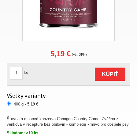
5,19 €
(vč. DPH)
ks
KÚPIŤ
Všetky varianty
400 g -
5,19 €
Šťavnatá masová konzerva Canagan Country Game. Zvěřina z
venkova v receptuře bez obilovin - kompletní krmivo pro dospělé psy.
Skladom: >10 ks