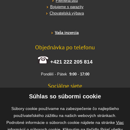
Plemena psů
Bojujeme s parazity
Chovatelská výbava
Vaša inzercia
Objednávka po telefonu
+421 222 205 814
Pondělí - Pátek
9:00
-
17:00
Sociálne siete
FACEBOOK
Súhlas so súbormi cookie
INSTAGRAM
Súbory cookie používame na zabezpečenie čo najlepšieho
používateľského zážitku na našich webových stránkach.
Podrobné informácie o súboroch cookie nájdete na stránke
Viac
Rýchla a bezpečná platba
informácií o súboroch cookie
. Kliknutím na tlačidlo Prijať všetky