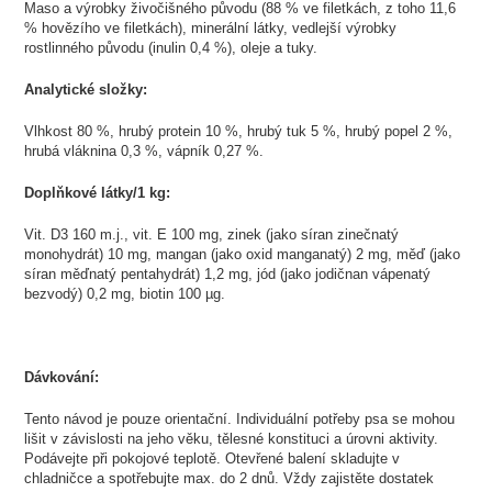
Maso a výrobky živočišného původu (88 % ve filetkách, z toho 11,6
% hovězího ve filetkách), minerální látky, vedlejší výrobky
rostlinného původu (inulin 0,4 %), oleje a tuky.
Analytické složky:
Vlhkost 80 %, hrubý protein 10 %, hrubý tuk 5 %, hrubý popel 2 %,
hrubá vláknina 0,3 %, vápník 0,27 %.
Doplňkové látky/1 kg:
Vit. D3 160 m.j., vit. E 100 mg, zinek (jako síran zinečnatý
monohydrát) 10 mg, mangan (jako oxid manganatý) 2 mg, měď (jako
síran měďnatý pentahydrát) 1,2 mg, jód (jako jodičnan vápenatý
bezvodý) 0,2 mg, biotin 100 µg.
Dávkování:
Tento návod je pouze orientační. Individuální potřeby psa se mohou
lišit v závislosti na jeho věku, tělesné konstituci a úrovni aktivity.
Podávejte při pokojové teplotě. Otevřené balení skladujte v
chladničce a spotřebujte max. do 2 dnů. Vždy zajistěte dostatek