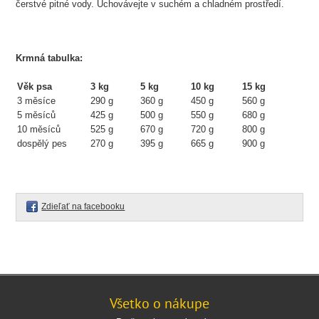
čerstvé pitné vody. Uchovávejte v suchém a chladném prostředí.
Krmná tabulka:
Věk psa
3 kg
5 kg
10 kg
15 kg
3 měsíce
290 g
360 g
450 g
560 g
5 měsíců
425 g
500 g
550 g
680 g
10 měsíců
525 g
670 g
720 g
800 g
dospělý pes
270 g
395 g
665 g
900 g
Zdieľať na facebooku
Všetko o nákupe