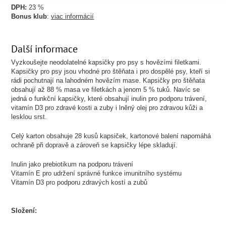
DPH:
23 %
Bonus klub
:
viac informácií
Další informace
Vyzkoušejte neodolatelné kapsičky pro psy s hovězími filetkami.
Kapsičky pro psy jsou vhodné pro štěňata i pro dospělé psy, kteří si
rádi pochutnají na lahodném hovězím mase. Kapsičky pro štěňata
obsahují až 88 % masa ve filetkách a jenom 5 % tuků. Navíc se
jedná o funkční kapsičky, které obsahují inulin pro podporu trávení,
vitamín D3 pro zdravé kosti a zuby i lněný olej pro zdravou kůži a
lesklou srst.
Celý karton obsahuje 28 kusů kapsiček, kartonové balení napomáhá
ochraně při dopravě a zároveň se kapsičky lépe skladují.
Inulin jako prebiotikum na podporu trávení
Vitamín E pro udržení správné funkce imunitního systému
Vitamín D3 pro podporu zdravých kostí a zubů
Složení: