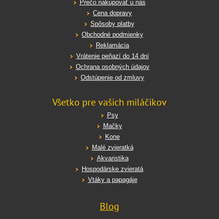
Prečo nakupovať u nás
Cena dopravy
Spôsoby platby
Obchodné podmienky
Reklamácia
Vrátenie peňazí do 14 dní
Ochrana osobných údajov
Odstúpenie od zmluvy
Všetko pre vašich miláčikov
Psy
Mačky
Kone
Malé zvieratká
Akvaristika
Hospodárske zvieratá
Vtáky a papagáje
Blog