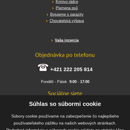
Krmivo rádce
Plemena psů
Bojujeme s parazity
Chovatelská výbava
Vaša inzercia
Objednávka po telefonu
+421 222 205 814
Pondělí - Pátek
9:00
-
17:00
Sociálne siete
FACEBOOK
Súhlas so súbormi cookie
INSTAGRAM
Súbory cookie používame na zabezpečenie čo najlepšieho
používateľského zážitku na našich webových stránkach.