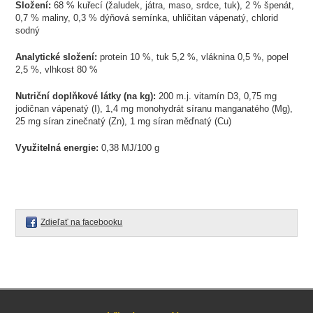
Složení:
68 % kuřecí (žaludek, játra, maso, srdce, tuk), 2 % špenát,
0,7 % maliny, 0,3 % dýňová semínka, uhličitan vápenatý, chlorid
sodný
Analytické složení:
protein 10 %, tuk 5,2 %, vláknina 0,5 %, popel
2,5 %, vlhkost 80 %
Nutriční doplňkové látky (na kg):
200 m.j. vitamín D3, 0,75 mg
jodičnan vápenatý (I), 1,4 mg monohydrát síranu manganatého (Mg),
25 mg síran zinečnatý (Zn), 1 mg síran měďnatý (Cu)
Využitelná energie:
0,38 MJ/100 g
Zdieľať na facebooku