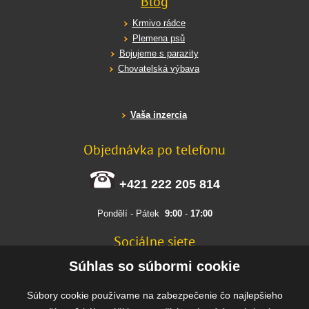
Blog
Krmivo rádce
Plemena psů
Bojujeme s parazity
Chovatelská výbava
Vaša inzercia
Objednávka po telefonu
+421 222 205 814
Pondělí - Pátek
9:00
-
17:00
Sociálne siete
FACEBOOK
Súhlas so súbormi cookie
INSTAGRAM
Súbory cookie používame na zabezpečenie čo najlepšieho