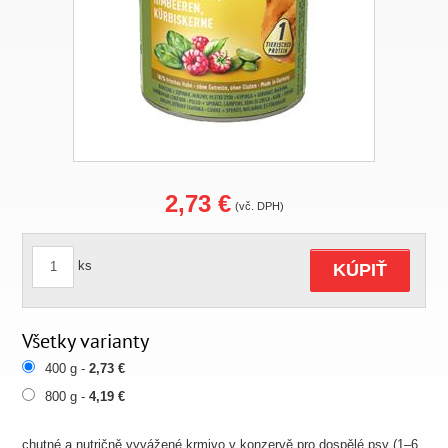
2,73 €
(vč. DPH)
ks
KÚPIŤ
Všetky varianty
400 g -
2,73 €
800 g -
4,19 €
chutné a nutričně vyvážené krmivo v konzervě pro dospělé psy (1–⁠6