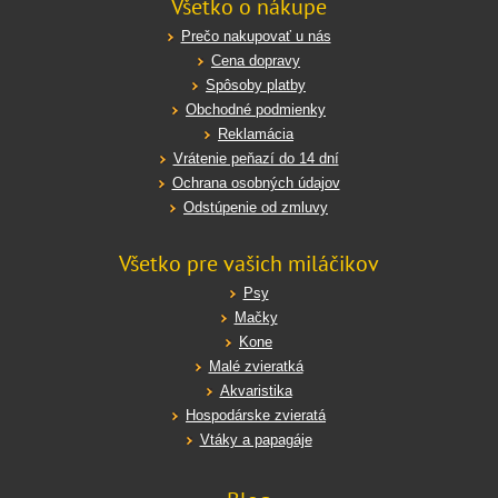
Všetko o nákupe
Prečo nakupovať u nás
Cena dopravy
Spôsoby platby
Obchodné podmienky
Reklamácia
Vrátenie peňazí do 14 dní
Ochrana osobných údajov
Odstúpenie od zmluvy
Všetko pre vašich miláčikov
Psy
Mačky
Kone
Malé zvieratká
Akvaristika
Hospodárske zvieratá
Vtáky a papagáje