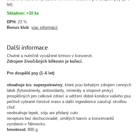
let)
Skladom: >10 ks
DPH:
23 %
Bonus klub
:
viac informácií
Další informace
Chutné a nutričně vyvážené krmivo v konzervě.
Zdrojem živočišných bílkovin je kuřecí.
Pro dospělé psy (1–⁠6 let)
obsahuje tzv. superpotraviny
, které jsou bohatým zdrojem cenných
látek (fytonutrienty, antioxidanty, minerály a stopové prvky)
prospěšných pro celkové zdraví a udržení dobré kondice vašeho psa
pečlivě vybrané čerstvé maso a další ingredience zaručují skvělou
chuť
neobsahuje lepek, sóju ani přidaný cukr
receptura bez dochucovadel, umělých barviv a konzervantů
vyrobeno v Německu
hmotnost:
800 g