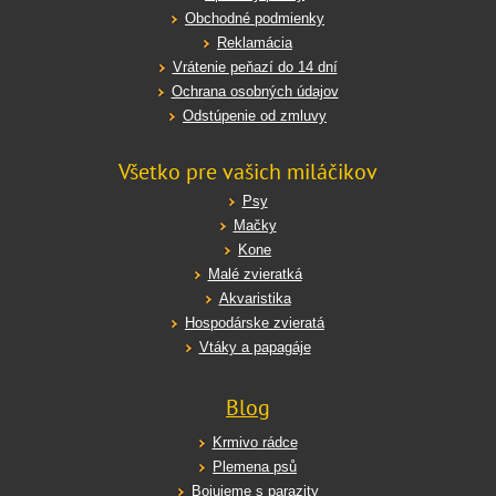
Obchodné podmienky
Reklamácia
Vrátenie peňazí do 14 dní
Ochrana osobných údajov
Odstúpenie od zmluvy
Všetko pre vašich miláčikov
Psy
Mačky
Kone
Malé zvieratká
Akvaristika
Hospodárske zvieratá
Vtáky a papagáje
Blog
Krmivo rádce
Plemena psů
Bojujeme s parazity