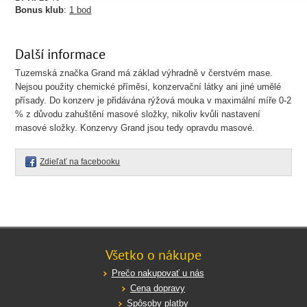
Bonus klub
:
1 bod
Další informace
Tuzemská značka Grand má základ výhradně v čerstvém mase.
Nejsou použity chemické příměsi, konzervační látky ani jiné umělé
přísady. Do konzerv je přidávána rýžová mouka v maximální míře 0-2
% z důvodu zahuštění masové složky, nikoliv kvůli nastavení
masové složky. Konzervy Grand jsou tedy opravdu masové.
Zdieľať na facebooku
Všetko o nákupe
Prečo nakupovať u nás
Cena dopravy
Spôsoby platby