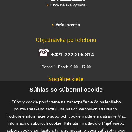
Chovatelská výbava
Vaša inzercia
Objednávka po telefonu
+421 222 205 814
Pondělí - Pátek
9:00
-
17:00
Sociálne siete
FACEBOOK
Súhlas so súbormi cookie
INSTAGRAM
Súbory cookie používame na zabezpečenie čo najlepšieho
používateľského zážitku na našich webových stránkach.
Podrobné informácie o súboroch cookie nájdete na stránke
Viac
Rýchla a bezpečná platba
informácií o súboroch cookie
. Kliknutím na tlačidlo Prijať všetky
súbory cookie súhlasíte s tým, že môžeme používať všetky typy