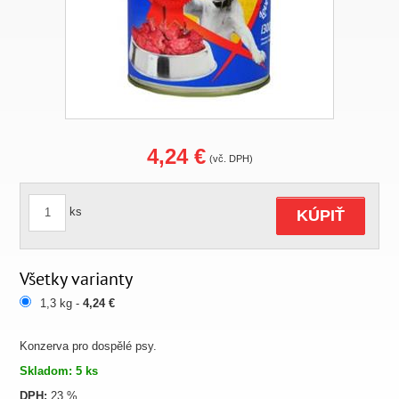
4,24 €
(vč. DPH)
ks
KÚPIŤ
Všetky varianty
1,3 kg -
4,24 €
Konzerva pro dospělé psy.
Skladom: 5 ks
DPH:
23 %