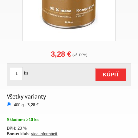
3,28 €
(vč. DPH)
ks
KÚPIŤ
Všetky varianty
400 g -
3,28 €
Skladom: >10 ks
DPH:
23 %
Bonus klub
:
viac informácií