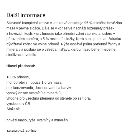
Další informace
Šťavnaté kompletní krmivo v konzervě obsahuje 95 % mletého hovězího
masa v pevné složce. Dále se v konzervě nachází rozemletý prášek
z hovězích kostí, který funguje jako přírodní zdroj vápníku a fosforu v
přirozeném poměru, a 5 % rostlinné složky, která supluje obsah žaludku
býložravé kořisti ve volné přírodě. Rýže dodává psům potřebné živiny a
minerály a postará se o vstřebání šťávy, kterou maso během tepelné
sterilizace uvolnilo.
Hlavní přednosti:
100% přírodní,
monoprotein = pouze 1 druh masa,
bez konzervantů, dochucovadel a barviv,
vysoký obsah vitamínů a minerálů,
vhodné pro všechna plemena od štěněte po seniora,
vyrobeno v ČR.
Složení:
hovězí maso, rýže, vitamíny a minerály.
Analytické složky: