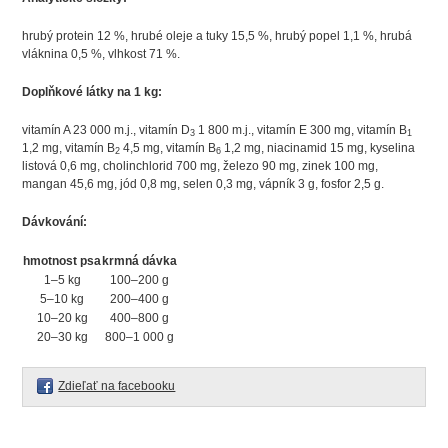
hrubý protein 12 %, hrubé oleje a tuky 15,5 %, hrubý popel 1,1 %, hrubá
vláknina 0,5 %, vlhkost 71 %.
Doplňkové látky na 1 kg:
vitamín A 23 000 m.j., vitamín D
1 800 m.j., vitamín E 300 mg, vitamín B
3
1
1,2 mg, vitamín B
4,5 mg, vitamín B
1,2 mg, niacinamid 15 mg, kyselina
2
6
listová 0,6 mg, cholinchlorid 700 mg, železo 90 mg, zinek 100 mg,
mangan 45,6 mg, jód 0,8 mg, selen 0,3 mg, vápník 3 g, fosfor 2,5 g.
Dávkování:
hmotnost psa
krmná dávka
1–5 kg
100–200 g
5–10 kg
200–400 g
10–20 kg
400–800 g
20–30 kg
800–1 000 g
Zdieľať na facebooku