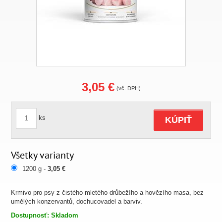
3,05 €
(vč. DPH)
ks
KÚPIŤ
Všetky varianty
1200 g -
3,05 €
Krmivo pro psy z čistého mletého drůbežího a hovězího masa, bez
umělých konzervantů, dochucovadel a barviv.
Dostupnosť: Skladom