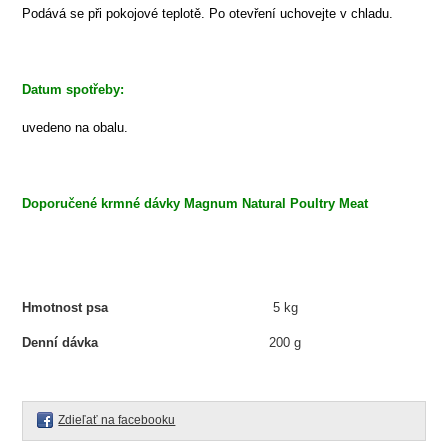
Podává se při
pokojové teplotě. Po otevření uchovejte v chladu.
Datum spotřeby:
uvedeno na
obalu.
Doporučené krmné dávky Magnum Natural Poultry Meat
Hmotnost psa
5 kg
10
Denní dávka
200 g
40
Zdieľať na facebooku