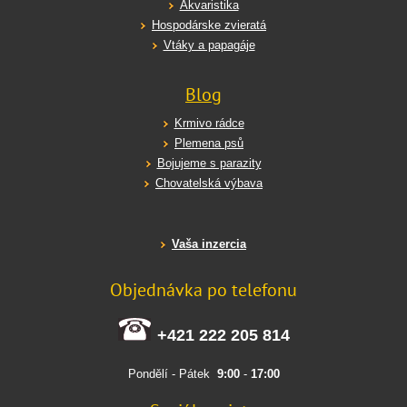
Akvaristika
Hospodárske zvieratá
Vtáky a papagáje
Blog
Krmivo rádce
Plemena psů
Bojujeme s parazity
Chovatelská výbava
Vaša inzercia
Objednávka po telefonu
+421 222 205 814
Pondělí - Pátek
9:00
-
17:00