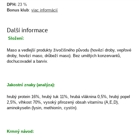
DPH:
23 %
Bonus klub
:
viac informácií
Další informace
Složení:
Maso a vedlejší produkty živočišného původu (hovězí droby, vepřové
droby, hovězí maso, drůbeží maso). Bez umělých konzervantů,
dochucovadel a barviv.
Jakostní znaky (analýza):
hrubý protein 16%, hrubý tuk 11%, hrubá vláknina 0,5%, hrubý popel
2,5%, vlhkost 70%, vysoký přirozený obsah vitamínu (A,E,D),
aminokyselin (lysin, methionín, cystín).
Krmný návod: