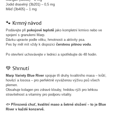
Jodid draselný (3b201) – 0,5 mg
Měď (3b405) – 1 mg
🐾 Krmný návod
Podávejte při
pokojové teplotě
jako kompletní krmivo nebo ve
spojení s granulemi Marp.
Dávku upravte podle věku, hmotnosti a aktivity psa.
Pes by měl mít vždy k dispozici
čerstvou pitnou vodu
.
Po otevření uchovávejte v lednici a spotřebujte do 48 hodin.
💚 Shrnutí
Marp Variety Blue River
spojuje tři druhy kvalitního masa – krůtí,
hovězí a lososa – pro perfektně vyváženou výživu psů všech
plemen.
Obsahuje kolagen pro zdravé klouby, hnědou rýži pro lehkou
stravitelnost a vitaminy pro podporu vitality.
🐟
Přirozená chuť, kvalitní maso a šetrné složení – to je Blue
River v každé konzervě.