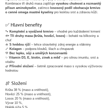
Kombinace tří druhů masa zajišťuje
vysokou chutnost a rozmanitý
přísun aminokyselin
, zatímco
lososový podíl obohacuje krmivo
o cenné omega mastné kyseliny
pro lesklou srst a zdravou kůži.
✅ Hlavní benefity
🐾
Kompletní a vyvážené krmivo
– vhodné pro každodenní krmení
🐟
Tři druhy masa (krůta, hovězí, losos)
– bohaté na bílkoviny a
chuť
🍚
S hnědou rýží
– lehce stravitelný zdroj energie a vlákniny
🦴
Kolagen
– podpora kloubů, šlach a chrupavek
💚
Bez lepku, sóji a umělých konzervantů
✨
Vitamin D3, E, biotin, zinek a měď
– pro silnou imunitu, srst a
vitalitu
🌿
Přírodní složení
– šetrně zpracované maso s vysokou výživovou
hodnotou
🍖 Složení
Krůta 38 % (maso a vnitřnosti),
Hovězí 25 % (maso a vnitřnosti),
Losos 20 % (maso a vnitřnosti),
Vývar 10 %,
Hnědá rýže 5 %,