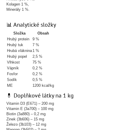
Kolagen 1 %,
Minerály 1 %.
📊 Analytické složky
Složka
Obsah
Hrubý protein
9 %
Hrubý tuk
7 %
Hrubá vláknina
1 %
Hrubý popel
2,5 %
Vlhkost
75 %
Vápník
0,2 %
Fosfor
0,2 %
Sodík
0,5 %
ME
1200 kcal/kg
💊 Doplňkové látky na 1 kg
Vitamin D3 (E671) – 200 mg
Vitamin E (3a700) – 100 mg
Biotin (3a880) – 0,2 mg
Zinek (3b606) – 15 mg
Železo (3b103) – 12 mg
Mangan (3b502) – 2 mg