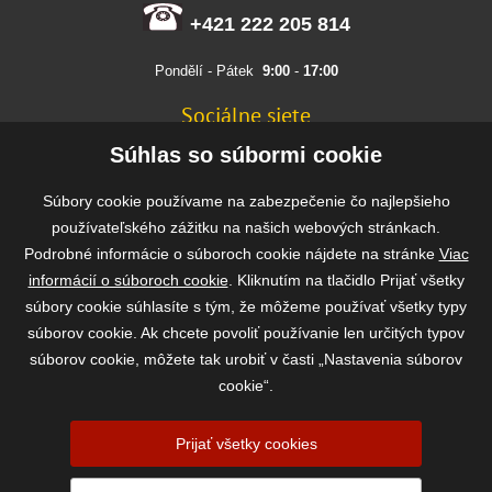
+421 222 205 814
Pondělí - Pátek
9:00
-
17:00
Sociálne siete
FACEBOOK
Súhlas so súbormi cookie
INSTAGRAM
Súbory cookie používame na zabezpečenie čo najlepšieho
používateľského zážitku na našich webových stránkach.
Podrobné informácie o súboroch cookie nájdete na stránke
Viac
Rýchla a bezpečná platba
informácií o súboroch cookie
. Kliknutím na tlačidlo Prijať všetky
súbory cookie súhlasíte s tým, že môžeme používať všetky typy
súborov cookie. Ak chcete povoliť používanie len určitých typov
súborov cookie, môžete tak urobiť v časti „Nastavenia súborov
cookie“.
Prijať všetky cookies
2026 ©
www.vasekrmivo.sk
- Tomáš Kroupa e-shop, Kanice 307, 664 01