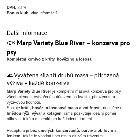
DPH:
23 %
Bonus klub
:
viac informácií
Další informace
🐟
Marp Variety Blue River – konzerva pro
psy
Kompletní krmivo z krůty, hovězího a lososa
🌊 Vyvážená síla tří druhů masa – přirozená
výživa v každé konzervě
Marp Variety Blue River
je kompletní masová konzerva pro psy
všech plemen, vytvořená s důrazem na kvalitu, přirozenost a
výživovou hodnotu.
Spojuje
krůtí, hovězí a lososové maso a vnitřnosti
, doplněné o
hnědou rýži, vývar a kolagen
, čímž poskytuje ideální poměr
bílkovin, tuků a minerálů pro každodenní krmení.
Receptura je
bez umělých konzervantů, barviv a obilovin s
lepkem
, takže je vhodná i pro psy s citlivým trávením.