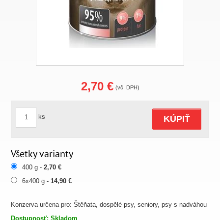
2,70 €
(vč. DPH)
ks
KÚPIŤ
Všetky varianty
400 g -
2,70 €
6x400 g -
14,90 €
Konzerva určena pro: Štěňata, dospělé psy, seniory, psy s nadváhou
Dostupnosť: Skladom