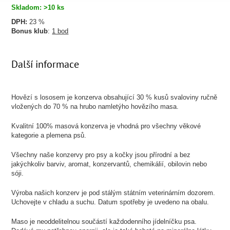
Skladom: >10 ks
DPH:
23 %
Bonus klub
:
1 bod
Další informace
Hovězí s lososem je konzerva obsahující 30 % kusů svaloviny ručně
vložených do 70 % na hrubo namletýho hovězího masa.
Kvalitní 100% masová konzerva je vhodná pro všechny věkové
kategorie a plemena psů.
Všechny naše konzervy pro psy a kočky jsou přírodní a bez
jakýchkoliv barviv, aromat, konzervantů, chemikálií, obilovin nebo
sóji.
Výroba našich konzerv je pod stálým státním veterinárním dozorem.
Uchovejte v chladu a suchu. Datum spotřeby je uvedeno na obalu.
Maso je neoddelitelnou součástí každodenního jídelníčku psa.