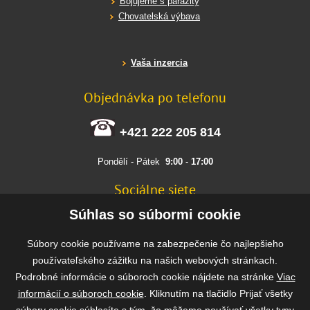
Bojujeme s parazity
Chovatelská výbava
Vaša inzercia
Objednávka po telefonu
+421 222 205 814
Pondělí - Pátek
9:00
-
17:00
Sociálne siete
FACEBOOK
Súhlas so súbormi cookie
INSTAGRAM
Súbory cookie používame na zabezpečenie čo najlepšieho
používateľského zážitku na našich webových stránkach.
Podrobné informácie o súboroch cookie nájdete na stránke
Viac
Rýchla a bezpečná platba
informácií o súboroch cookie
. Kliknutím na tlačidlo Prijať všetky