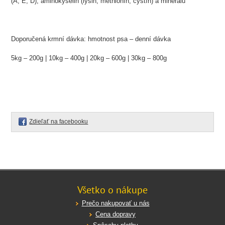
(A, E, D), aminokyselin (lysin, methionín, cystín) a minerálů
Doporučená krmní dávka: hmotnost psa – denní dávka
5kg – 200g | 10kg – 400g | 20kg – 600g | 30kg – 800g
Zdieľať na facebooku
Všetko o nákupe
Prečo nakupovať u nás
Cena dopravy