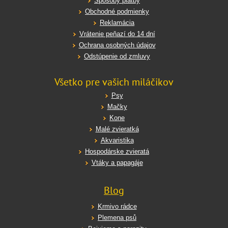
Spôsoby platby
Obchodné podmienky
Reklamácia
Vrátenie peňazí do 14 dní
Ochrana osobných údajov
Odstúpenie od zmluvy
Všetko pre vašich miláčikov
Psy
Mačky
Kone
Malé zvieratká
Akvaristika
Hospodárske zvieratá
Vtáky a papagáje
Blog
Krmivo rádce
Plemena psů