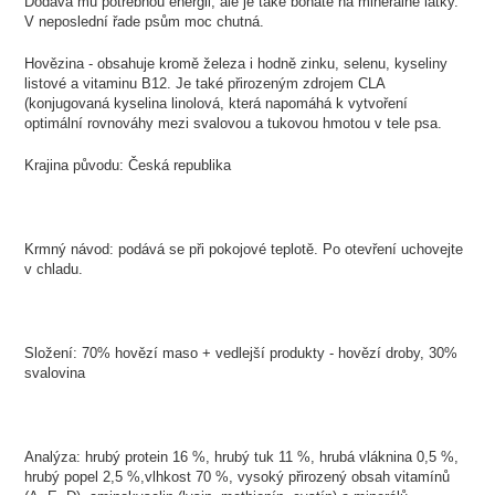
Dodává mu potřebnou energii, ale je také bohaté na minerálne látky.
V neposlední řade psům moc chutná.
Hovězina - obsahuje kromě železa i hodně zinku, selenu, kyseliny
listové a vitaminu B12. Je také přirozeným zdrojem CLA
(konjugovaná kyselina linolová, která napomáhá k vytvoření
optimální rovnováhy mezi svalovou a tukovou hmotou v tele psa.
Krajina původu: Česká republika
Krmný návod: podává se při pokojové teplotě. Po otevření uchovejte
v chladu.
Složení: 70% hovězí maso + vedlejší produkty - hovězí droby, 30%
svalovina
Analýza: hrubý protein 16 %, hrubý tuk 11 %, hrubá vláknina 0,5 %,
hrubý popel 2,5 %,vlhkost 70 %, vysoký přirozený obsah vitamínů