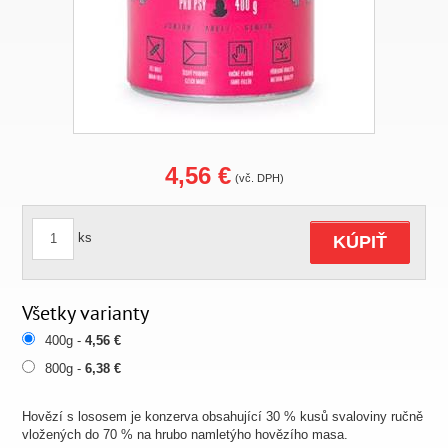
4,56 €
(vč. DPH)
ks
KÚPIŤ
Všetky varianty
400g -
4,56 €
800g -
6,38 €
Hovězí s lososem je konzerva obsahující 30 % kusů svaloviny ručně
vložených do 70 % na hrubo namletýho hovězího masa.