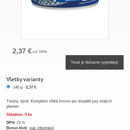
2,37 €
(vč. DPH)
Tovar je dočasne vypredaný
Všetky varianty
140 g -
2,37 €
Treska, dýně. Kompletní vlhké krmivo pro dospělé psy malých
plemen.
Skladom: 0 ks
DPH:
23 %
Bonus klub
:
viac informácií