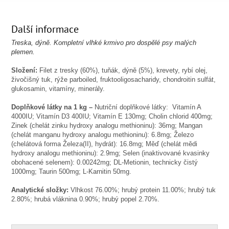
Další informace
Treska, dýně. Kompletní vlhké krmivo pro dospělé psy malých
plemen.
Složení:
Filet z tresky (60%), tuňák, dýně (5%), krevety, rybí olej,
živočišný tuk, rýže parboiled, fruktooligosacharidy, chondroitin sulfát,
glukosamin, vitamíny, minerály.
Doplňkové látky na 1 kg –
Nutriční doplňkové látky: Vitamín A
4000IU; Vitamín D3 400IU; Vitamín E 130mg; Cholin chlorid 400mg;
Zinek (chelát zinku hydroxy analogu methioninu): 36mg; Mangan
(chelát manganu hydroxy analogu methioninu): 6.8mg; Železo
(chelátová forma Železa(II), hydrát): 16.8mg; Měď (chelát mědi
hydroxy analogu methioninu): 2.9mg; Selen (inaktivované kvasinky
obohacené selenem): 0.00242mg; DL-Metionin, technicky čistý
1000mg; Taurin 500mg; L-Karnitin 50mg.
Analytické složky:
Vlhkost 76.00%; hrubý protein 11.00%; hrubý tuk
2.80%; hrubá vláknina 0.90%; hrubý popel 2.70%.