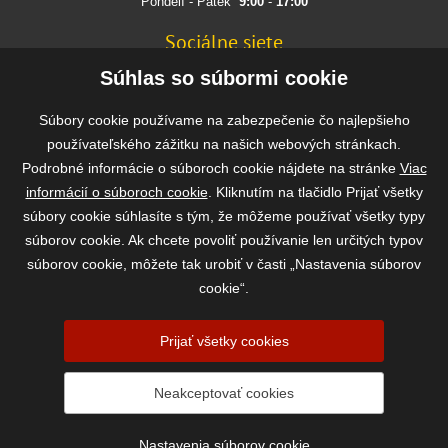
Pondělí - Pátek
9:00
-
17:00
Sociálne siete
FACEBOOK
Súhlas so súbormi cookie
INSTAGRAM
Súbory cookie používame na zabezpečenie čo najlepšieho
používateľského zážitku na našich webových stránkach.
Podrobné informácie o súboroch cookie nájdete na stránke
Viac
Rýchla a bezpečná platba
informácií o súboroch cookie
. Kliknutím na tlačidlo Prijať všetky
súbory cookie súhlasíte s tým, že môžeme používať všetky typy
súborov cookie. Ak chcete povoliť používanie len určitých typov
súborov cookie, môžete tak urobiť v časti „Nastavenia súborov
cookie“.
Prijať všetky cookies
2026 ©
www.vasekrmivo.sk
- Tomáš Kroupa e-shop, Kanice 307, 664 01
Neakceptovať cookies
Brno-venkov, IČ: 75785439
vytvořil:
webProgress
|
Nastavenia súborov cookie
Nastavenia súborov cookie