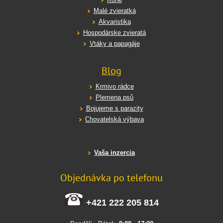
Malé zvieratká
Akvaristika
Hospodárske zvieratá
Vtáky a papagáje
Blog
Krmivo rádce
Plemena psů
Bojujeme s parazity
Chovatelská výbava
Vaša inzercia
Objednávka po telefonu
+421 222 205 814