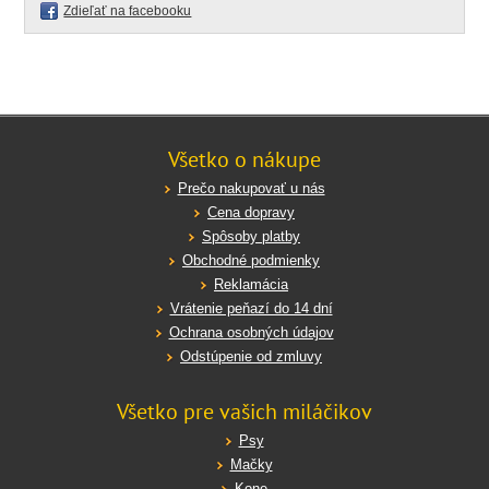
Zdieľať na facebooku
Všetko o nákupe
Prečo nakupovať u nás
Cena dopravy
Spôsoby platby
Obchodné podmienky
Reklamácia
Vrátenie peňazí do 14 dní
Ochrana osobných údajov
Odstúpenie od zmluvy
Všetko pre vašich miláčikov
Psy
Mačky
Kone