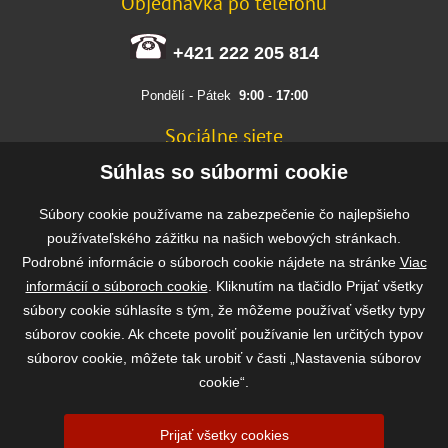
Objednávka po telefonu
+421 222 205 814
Pondělí - Pátek
9:00
-
17:00
Sociálne siete
FACEBOOK
Súhlas so súbormi cookie
INSTAGRAM
Súbory cookie používame na zabezpečenie čo najlepšieho
používateľského zážitku na našich webových stránkach.
Podrobné informácie o súboroch cookie nájdete na stránke
Viac
Rýchla a bezpečná platba
informácií o súboroch cookie
. Kliknutím na tlačidlo Prijať všetky
súbory cookie súhlasíte s tým, že môžeme používať všetky typy
súborov cookie. Ak chcete povoliť používanie len určitých typov
súborov cookie, môžete tak urobiť v časti „Nastavenia súborov
cookie“.
Prijať všetky cookies