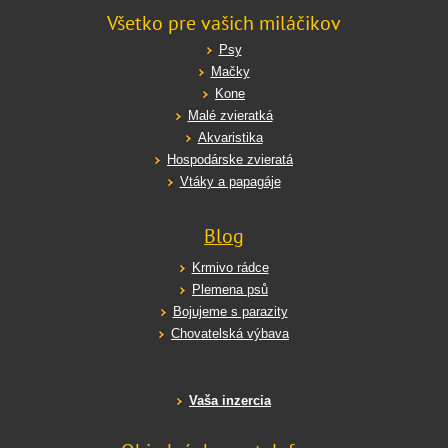
Všetko pre vašich miláčikov
Psy
Mačky
Kone
Malé zvieratká
Akvaristika
Hospodárske zvieratá
Vtáky a papagáje
Blog
Krmivo rádce
Plemena psů
Bojujeme s parazity
Chovatelská výbava
Vaša inzercia