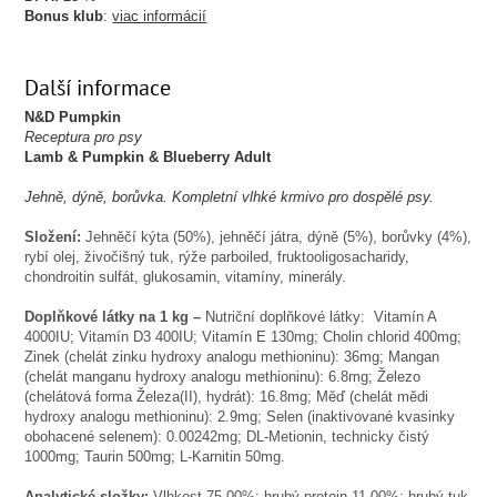
Bonus klub
:
viac informácií
Další informace
N&D Pumpkin
Receptura pro psy
Lamb & Pumpkin & Blueberry Adult
Jehn
ě
, dýně, borůvka. Kompletní vlhké krmivo pro dospělé psy.
Složení:
Jehněčí kýta (50%), jehněčí játra, dýně (5%), borůvky (4%),
rybí olej, živočišný tuk, rýže parboiled, fruktooligosacharidy,
chondroitin sulfát, glukosamin, vitamíny, minerály.
Doplňkové látky na 1 kg –
Nutriční doplňkové látky: Vitamín A
4000IU; Vitamín D3 400IU; Vitamín E 130mg; Cholin chlorid 400mg;
Zinek (chelát zinku hydroxy analogu methioninu): 36mg; Mangan
(chelát manganu hydroxy analogu methioninu): 6.8mg; Železo
(chelátová forma Železa(II), hydrát): 16.8mg; Měď (chelát mědi
hydroxy analogu methioninu): 2.9mg; Selen (inaktivované kvasinky
obohacené selenem): 0.00242mg; DL-Metionin, technicky čistý
1000mg; Taurin 500mg; L-Karnitin 50mg.
Analytické složky:
Vlhkost 75.00%; hrubý protein 11.00%; hrubý tuk