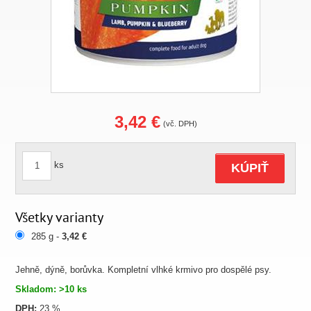
3,42 €
(vč. DPH)
ks
KÚPIŤ
Všetky varianty
285 g -
3,42 €
Jehně, dýně, borůvka. Kompletní vlhké krmivo pro dospělé psy.
Skladom: >10 ks
DPH:
23 %