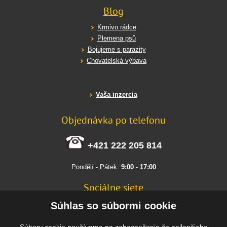
Blog
Krmivo rádce
Plemena psů
Bojujeme s parazity
Chovatelská výbava
Vaša inzercia
Objednávka po telefonu
+421 222 205 814
Pondělí - Pátek
9:00
-
17:00
Sociálne siete
FACEBOOK
Súhlas so súbormi cookie
INSTAGRAM