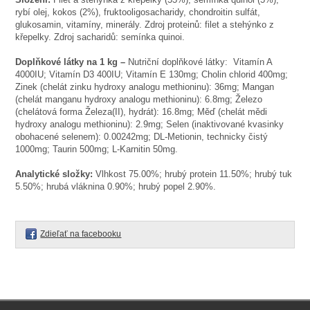
rybí olej, kokos (2%), fruktooligosacharidy, chondroitin sulfát,
glukosamin, vitamíny, minerály. Zdroj proteinů: filet a stehýnko z
křepelky. Zdroj sacharidů: semínka quinoi.
Doplňkové látky na 1 kg –
Nutriční doplňkové látky: Vitamín A
4000IU; Vitamín D3 400IU; Vitamín E 130mg; Cholin chlorid 400mg;
Zinek (chelát zinku hydroxy analogu methioninu): 36mg; Mangan
(chelát manganu hydroxy analogu methioninu): 6.8mg; Železo
(chelátová forma Železa(II), hydrát): 16.8mg; Měď (chelát mědi
hydroxy analogu methioninu): 2.9mg; Selen (inaktivované kvasinky
obohacené selenem): 0.00242mg; DL-Metionin, technicky čistý
1000mg; Taurin 500mg; L-Karnitin 50mg.
Analytické složky:
Vlhkost 75.00%; hrubý protein 11.50%; hrubý tuk
5.50%; hrubá vláknina 0.90%; hrubý popel 2.90%.
Zdieľať na facebooku