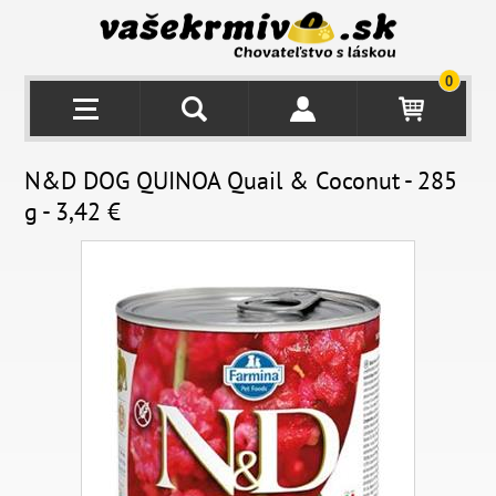
0
N&D DOG QUINOA Quail & Coconut - 285
g - 3,42 €