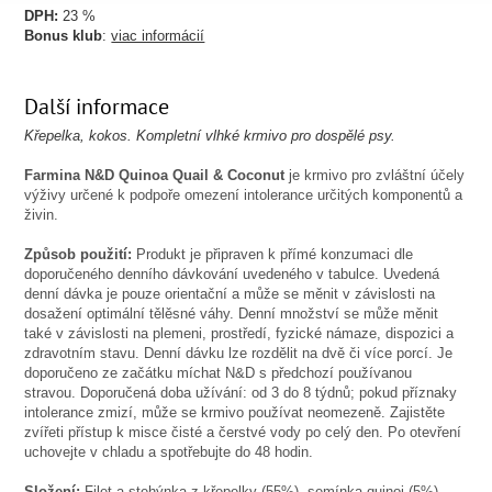
DPH:
23 %
Bonus klub
:
viac informácií
Další informace
Křepelka, kokos. Kompletní vlhké krmivo pro dospělé psy.
Farmina N
&D Quinoa Quail & Coconut
je krmivo pro zvláštní účely
výživy určené k podpoře omezení intolerance určitých komponentů a
živin.
Způsob použití:
Produkt je připraven k přímé konzumaci dle
doporučeného denního dávkování uvedeného v tabulce. Uvedená
denní dávka je pouze orientační a může se měnit v závislosti na
dosažení optimální tělěsné váhy. Denní množství se může měnit
také v závislosti na plemeni, prostředí, fyzické námaze, dispozici a
zdravotním stavu. Denní dávku lze rozdělit na dvě či více porcí. Je
doporučeno ze začátku míchat N&D s předchozí používanou
stravou. Doporučená doba užívání: od 3 do 8 týdnů; pokud příznaky
intolerance zmizí, může se krmivo používat neomezeně. Zajistěte
zvířeti přístup k misce čisté a čerstvé vody po celý den. Po otevření
uchovejte v chladu a spotřebujte do 48 hodin.
Složení:
Filet a stehýnka z křepelky (55%), semínka quinoi (5%),