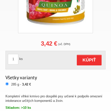
3,42 €
(vč. DPH)
ks
KÚPIŤ
Všetky varianty
285 g -
3,42 €
Kompletní vlhké krmivo pro dospělé psy určené k podpoře omezení
intolerance určitých komponentů a živin.
Skladom: >10 ks