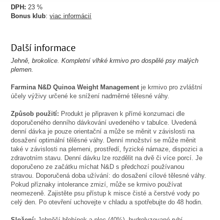
DPH:
23 %
Bonus klub
:
viac informácií
Další informace
Jehn
ě
, brokolice. Kompletní vlhké krmivo pro dospělé psy malých
plemen.
Farmina N
&D Quinoa Weight Management
je krmivo pro zvláštní
účely výživy určené ke snížení nadměrné tělesné váhy.
Způsob použití:
Produkt je připraven k přímé konzumaci dle
doporučeného denního dávkování uvedeného v tabulce. Uvedená
denní dávka je pouze orientační a může se měnit v závislosti na
dosažení optimální tělěsné váhy. Denní množství se může měnit
také v závislosti na plemeni, prostředí, fyzické námaze, dispozici a
zdravotním stavu. Denní dávku lze rozdělit na dvě či více porcí. Je
doporučeno ze začátku míchat N&D s předchozí používanou
stravou. Doporučená doba užívání: do dosažení cílové tělesné váhy.
Pokud příznaky intolerance zmizí, může se krmivo používat
neomezeně. Zajistěte psu přístup k misce čisté a čerstvé vody po
celý den. Po otevření uchovejte v chladu a spotřebujte do 48 hodin.
Složení:
Jehněčí hřebínek a plec (40%), hydrolyzované rybí