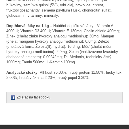
bílkoviny, semínka quinoi (5%), rybí olej, brokolice, chřest,
fruktooligosacharidy, semena psyllium Husk, chondroitin sulfát,
glukosamin, vitamíny, minerály.
Doplňkové látky na 1 kg –
Nutriční doplňkové látky: Vitamín A
4000IU; Vitamín D3 400IU; Vitamín E 130mg; Cholin chlorid 400mg;
Zinek (chelát zinku hydroxy analogu methioninu): 36mg; Mangan
(chelát manganu hydroxy analogu methioninu): 6.8mg; Železo
(chelátová forma Železa(II), hydrát): 16.8mg; Měď (chelát mědi
hydroxy analogu methioninu): 2.9mg; Selen (inaktivované kvasinky
obohacené selenem): 0.00242mg; DL-Metionin, technicky čistý
1000mg; Taurin 500mg; L-Karnitin 100mg.
Analytické složky:
Vlhkost 75.00%; hrubý protein 11.50%; hrubý tuk
3.00%; hrubá vláknina 2.20%; hrubý popel 3.30%.
Zdieľať na facebooku