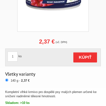
2,37 €
(vč. DPH)
ks
KÚPIŤ
Všetky varianty
140 g -
2,37 €
Kompletní vlhké krmivo pro dospělé psy malých plemen určené ke
snížení nadměrné tělesné hmotnosti.
Skladom: >10 ks