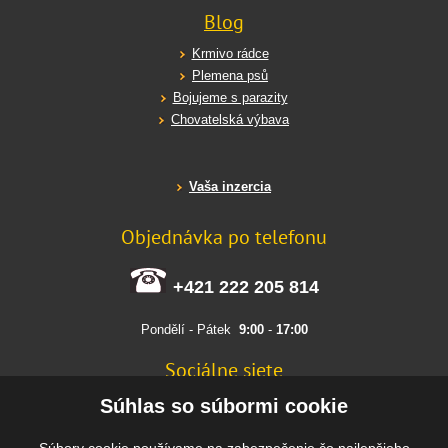
Blog
Krmivo rádce
Plemena psů
Bojujeme s parazity
Chovatelská výbava
Vaša inzercia
Objednávka po telefonu
+421 222 205 814
Pondělí - Pátek
9:00
-
17:00
Sociálne siete
FACEBOOK
Súhlas so súbormi cookie
INSTAGRAM