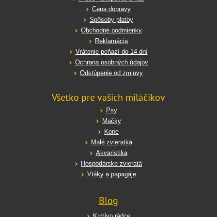
Cena dopravy
Spôsoby platby
Obchodné podmienky
Reklamácia
Vrátenie peňazí do 14 dní
Ochrana osobných údajov
Odstúpenie od zmluvy
Všetko pre vašich miláčikov
Psy
Mačky
Kone
Malé zvieratká
Akvaristika
Hospodárske zvieratá
Vtáky a papagáje
Blog
Krmivo rádce