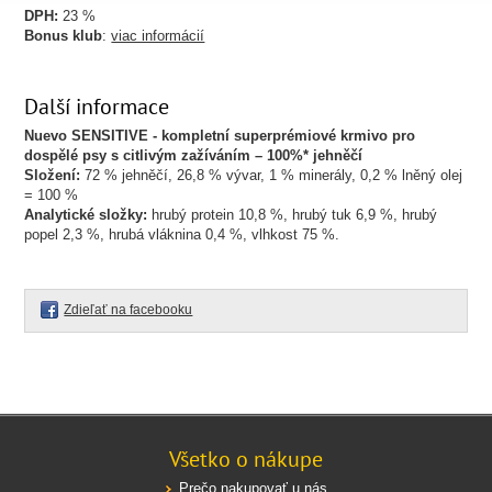
DPH:
23 %
Bonus klub
:
viac informácií
Další informace
Nuevo
SENSITIVE -
kompletní superprémiové krmivo pro
dospělé psy s citlivým zažíváním – 100%*
jehněčí
Složení:
72 % jehněčí, 26,8 % vývar, 1 % minerály, 0,2 % lněný olej
= 100 %
Analytické složky:
hrubý protein 10,8 %, hrubý tuk 6,9 %, hrubý
popel 2,3 %, hrubá vláknina 0,4 %, vlhkost 75 %.
Zdieľať na facebooku
Všetko o nákupe
Prečo nakupovať u nás