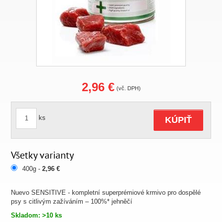
2,96 €
(vč. DPH)
ks
KÚPIŤ
Všetky varianty
400g -
2,96 €
Nuevo SENSITIVE - kompletní superprémiové krmivo pro dospělé
psy s citlivým zažíváním – 100%* jehněčí
Skladom: >10 ks