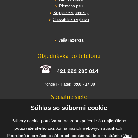
Plemena psů
Bojujeme s parazity
Chovatelská výbava
Vaša inzercia
Objednávka po telefonu
+421 222 205 814
Pondělí - Pátek
9:00
-
17:00
Sociálne siete
FACEBOOK
Súhlas so súbormi cookie
INSTAGRAM
Súbory cookie používame na zabezpečenie čo najlepšieho
používateľského zážitku na našich webových stránkach.
Podrobné informácie o súboroch cookie nájdete na stránke
Viac
Rýchla a bezpečná platba