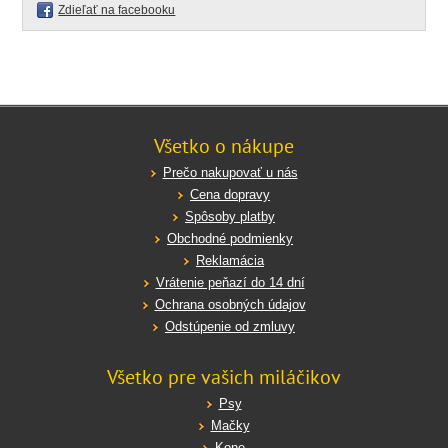
Zdieľať na facebooku
Všetko o nákupe
Prečo nakupovať u nás
Cena dopravy
Spôsoby platby
Obchodné podmienky
Reklamácia
Vrátenie peňazí do 14 dní
Ochrana osobných údajov
Odstúpenie od zmluvy
Všetko pre vašich miláčikov
Psy
Mačky
Kone