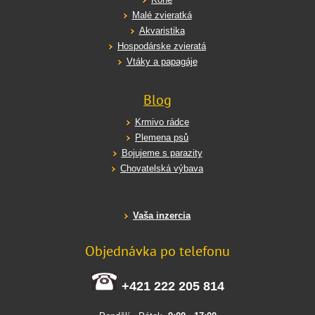
Malé zvieratká
Akvaristika
Hospodárske zvieratá
Vtáky a papagáje
Blog
Krmivo rádce
Plemena psů
Bojujeme s parazity
Chovatelská výbava
Vaša inzercia
Objednávka po telefonu
+421 222 205 814