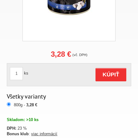
3,28 €
(vč. DPH)
ks
KÚPIŤ
Všetky varianty
800g -
3,28 €
Skladom: >10 ks
DPH:
23 %
Bonus klub
:
viac informácií