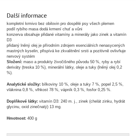
Další informace
kompletní krmivo bez obilovin pro dospělé psy všech plemen
podíl rybího masa dodá krmení chuť a vůni
konzerva obsahuje přidané vitamíny a minerály jako zinek a vitamín
D3
přidaný lněný olej je přírodním zdrojem esenciálních nenasycených
mastných kyselin, přispívá ke zkvalitnění srsti a pozitivně ovlivňuje
nervový systém
Složení:
maso a produkty živočišného původu 50 %, ryby a rybí
deriváty (treska 10 %), minerální látky, oleje a tuky (lněný olej 0,2
%).
Analytické složky:
bílkoviny 10 %, oleje a tuky 7 %, popel 2,5 %,
vláknina 0,8 %, vlhkost 78 %, vápník 0,3 %, fosfor 0,25 %.
Doplňkové látky:
vitamín D3: 240 m. j., zinek (chelát zinku, hydrát
glycinu, oxid zinečnatý) 13 mg.
Hmotnost:
400 g