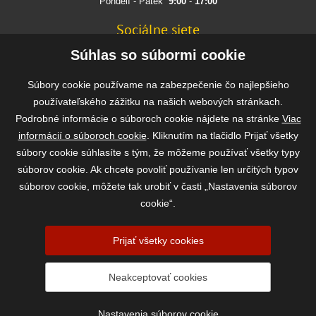
Pondělí - Pátek
9:00
-
17:00
Sociálne siete
FACEBOOK
Súhlas so súbormi cookie
INSTAGRAM
Súbory cookie používame na zabezpečenie čo najlepšieho
používateľského zážitku na našich webových stránkach.
Podrobné informácie o súboroch cookie nájdete na stránke
Viac
Rýchla a bezpečná platba
informácií o súboroch cookie
. Kliknutím na tlačidlo Prijať všetky
súbory cookie súhlasíte s tým, že môžeme používať všetky typy
súborov cookie. Ak chcete povoliť používanie len určitých typov
súborov cookie, môžete tak urobiť v časti „Nastavenia súborov
cookie“.
Prijať všetky cookies
2026 ©
www.vasekrmivo.sk
- Tomáš Kroupa e-shop, Kanice 307, 664 01
Neakceptovať cookies
Brno-venkov, IČ: 75785439
vytvořil:
webProgress
|
Nastavenia súborov cookie
Nastavenia súborov cookie