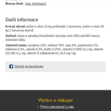
Bonus klub
:
viac informácií
Další informace
Krmný návod:
psům o váze 10 kg podávejte 1 konzervu, psům o váze 20
kg 2 konzervy denně.
Složení:
maso a výrobky živočišného původu (min.30% jehněčí maso),
minerální látky.
Jakostní znaky:
proteiny 10%, vlhkost 78%, tuky 9%, popeloviny 2%,
vláknina 0,3%, vápník 0,3%, fosfor 0,25%, vitamín A 2000 m.j./ kg, vitamín
D3 200 m.j./ kg, vitamín E (alfatokoferol) 18,5 mg / kg.
Zdieľať na facebooku
Všetko o nákupe
Prečo nakupovať u nás