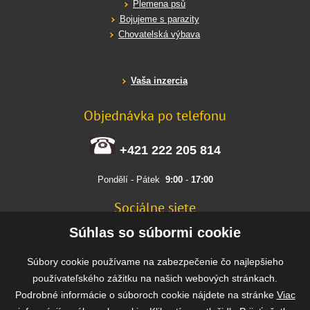
Plemena psů
Bojujeme s parazity
Chovatelská výbava
Vaša inzercia
Objednávka po telefonu
+421 222 205 814
Pondělí - Pátek
9:00
-
17:00
Sociálne siete
FACEBOOK
Súhlas so súbormi cookie
INSTAGRAM
Súbory cookie používame na zabezpečenie čo najlepšieho
používateľského zážitku na našich webových stránkach.
Podrobné informácie o súboroch cookie nájdete na stránke
Viac
Rýchla a bezpečná platba