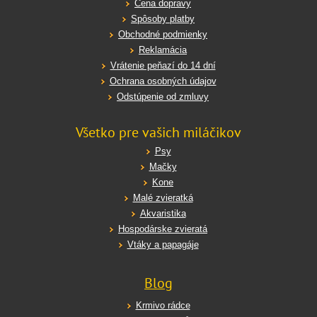
Cena dopravy
Spôsoby platby
Obchodné podmienky
Reklamácia
Vrátenie peňazí do 14 dní
Ochrana osobných údajov
Odstúpenie od zmluvy
Všetko pre vašich miláčikov
Psy
Mačky
Kone
Malé zvieratká
Akvaristika
Hospodárske zvieratá
Vtáky a papagáje
Blog
Krmivo rádce