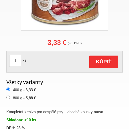
3,33 €
(vč. DPH)
ks
KÚPIŤ
Všetky varianty
400 g -
3,33 €
800 g -
5,88 €
Kompletní krmivo pro dospělé psy. Lahodné kousky masa.
Skladom: >10 ks
DPH:
23 %