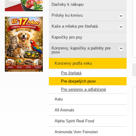
Darčeky k nákupu
Prílohy ku krmivu
Kaše a mlieka pre šteňatá
Kapsičky pro psy
Konzervy, kapsičky a paštéty pre
psov
Konzervy podľa veku
Pre šteňatá
Pre dospelých psov
Pre seniorov a odľahčené
Aatu
All Animals
Alpha Spirit Real Food
Animonda Vom Feinsten