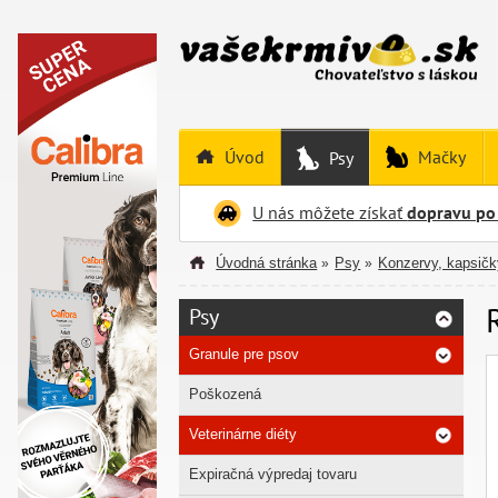
Úvod
Mačky
Psy
U nás môžete získať
dopravu po
Úvodná stránka
Psy
Konzervy, kapsičk
»
»
Psy
Granule pre psov
Poškozená
Veterinárne diéty
Expiračná výpredaj tovaru