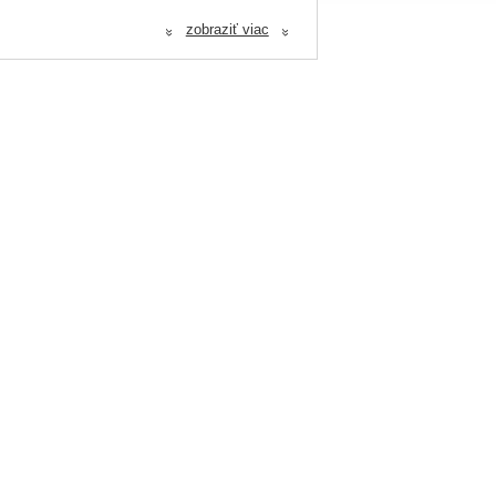
ina 0,3%, vápník 0,3%, fosfor 0,25%, vitamín
zobraziť viac
kg.
«
«