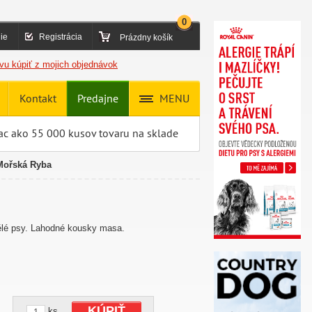
0
ie
Registrácia
Prázdny košík
vu kúpiť z mojich objednávok
Kontakt
Predajne
MENU
ac ako 55 000 kusov tovaru na sklade
Mořská Ryba
ělé psy. Lahodné kousky masa.
KÚPIŤ
ks