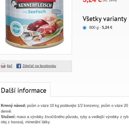
(vč. DPH)
Všetky varianty
800 g -
5,24 €
tlač
Zdieľať na facebooku
Další informace
Krmný návod:
psům o váze 10 kg podávejte 1/2 konzervy, psům o váze 20 
denně.
Složení:
maso a výrobky živočišného původu, ryby a vedlejší výrobky z ryb
olej z lososa), minerální látky.