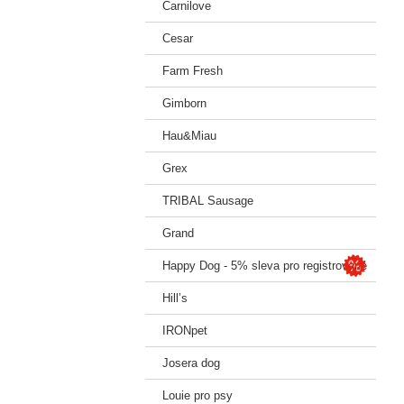
Carnilove
Cesar
Farm Fresh
Gimborn
Hau&Miau
Grex
TRIBAL Sausage
Grand
Happy Dog - 5% sleva pro registrované
Hill’s
IRONpet
Josera dog
Louie pro psy