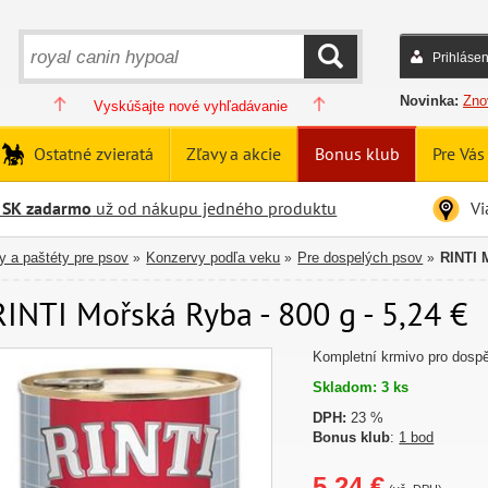
Prihlásen
HĽADAŤ
Novinka:
Zno
Vyskúšajte nové vyhľadávanie
Ostatné zvieratá
Zľavy a akcie
Bonus klub
Pre Vás
 SK zadarmo
už od nákupu jedného produktu
Vi
y a paštéty pre psov
Konzervy podľa veku
Pre dospelých psov
RINTI 
»
»
»
RINTI Mořská Ryba - 800 g - 5,24 €
Kompletní krmivo pro dosp
Skladom: 3 ks
DPH:
23 %
Bonus klub
:
1 bod
5,24 €