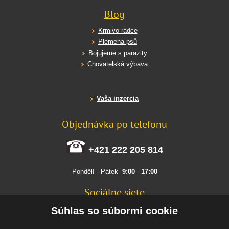
Blog
Krmivo rádce
Plemena psů
Bojujeme s parazity
Chovatelská výbava
Vaša inzercia
Objednávka po telefonu
+421 222 205 814
Pondělí - Pátek
9:00
-
17:00
Sociálne siete
FACEBOOK
Súhlas so súbormi cookie
INSTAGRAM