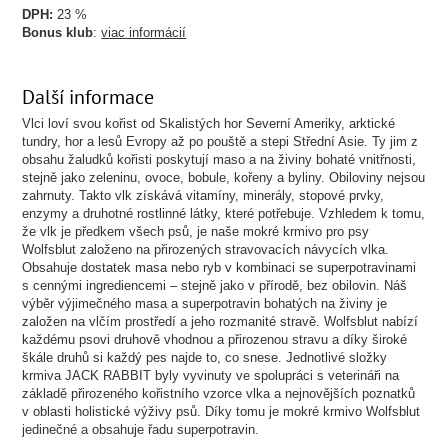
DPH:
23 %
Bonus klub
:
viac informácií
Další informace
Vlci loví svou kořist od Skalistých hor Severní Ameriky, arktické
tundry, hor a lesů Evropy až po pouště a stepi Střední Asie. Ty jim z
obsahu žaludků kořisti poskytují maso a na živiny bohaté vnitřnosti,
stejně jako zeleninu, ovoce, bobule, kořeny a byliny. Obiloviny nejsou
zahrnuty. Takto vlk získává vitamíny, minerály, stopové prvky,
enzymy a druhotné rostlinné látky, které potřebuje. Vzhledem k tomu,
že vlk je předkem všech psů, je naše mokré krmivo pro psy
Wolfsblut založeno na přirozených stravovacích návycích vlka.
Obsahuje dostatek masa nebo ryb v kombinaci se superpotravinami
s cennými ingrediencemi – stejně jako v přírodě, bez obilovin. Náš
výběr výjimečného masa a superpotravin bohatých na živiny je
založen na vlčím prostředí a jeho rozmanité stravě. Wolfsblut nabízí
každému psovi druhově vhodnou a přirozenou stravu a díky široké
škále druhů si každý pes najde to, co snese. Jednotlivé složky
krmiva JACK RABBIT byly vyvinuty ve spolupráci s veterináři na
základě přirozeného kořistního vzorce vlka a nejnovějších poznatků
v oblasti holistické výživy psů. Díky tomu je mokré krmivo Wolfsblut
jedinečné a obsahuje řadu superpotravin.