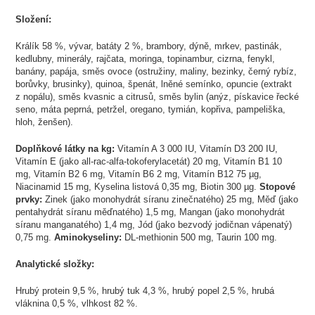
Složení:
Králík 58 %, vývar, batáty 2 %, brambory, dýně, mrkev, pastinák,
kedlubny, minerály, rajčata, moringa, topinambur, cizrna, fenykl,
banány, papája, směs ovoce (ostružiny, maliny, bezinky, černý rybíz,
borůvky, brusinky), quinoa, špenát, lněné semínko, opuncie (extrakt
z nopálu), směs kvasnic a citrusů, směs bylin (anýz, pískavice řecké
seno, máta peprná, petržel, oregano, tymián, kopřiva, pampeliška,
hloh, ženšen).
Doplňkové látky na kg:
Vitamín A 3 000 IU, Vitamín D3 200 IU,
Vitamín E (jako all-rac-alfa-tokoferylacetát) 20 mg, Vitamín B1 10
mg, Vitamín B2 6 mg, Vitamín B6 2 mg, Vitamín B12 75 µg,
Niacinamid 15 mg, Kyselina listová 0,35 mg, Biotin 300 µg.
Stopové
prvky:
Zinek (jako monohydrát síranu zinečnatého) 25 mg, Měď (jako
pentahydrát síranu měďnatého) 1,5 mg, Mangan (jako monohydrát
síranu manganatého) 1,4 mg, Jód (jako bezvodý jodičnan vápenatý)
0,75 mg.
Aminokyseliny:
DL-methionin 500 mg, Taurin 100 mg.
Analytické složky:
Hrubý protein 9,5 %, hrubý tuk 4,3 %, hrubý popel 2,5 %, hrubá
vláknina 0,5 %, vlhkost 82 %.