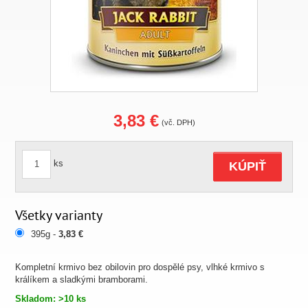
3,83 €
(vč. DPH)
ks
KÚPIŤ
Všetky varianty
395g -
3,83 €
Kompletní krmivo bez obilovin pro dospělé psy, vlhké krmivo s
králíkem a sladkými bramborami.
Skladom: >10 ks