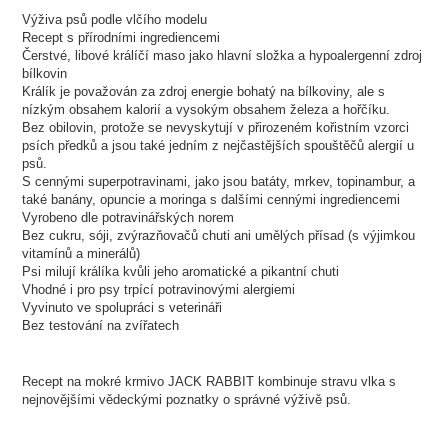
Výživa psů podle vlčího modelu
Recept s přírodními ingrediencemi
Čerstvé, libové králíčí maso jako hlavní složka a hypoalergenní zdroj
bílkovin
Králík je považován za zdroj energie bohatý na bílkoviny, ale s
nízkým obsahem kalorií a vysokým obsahem železa a hořčíku.
Bez obilovin, protože se nevyskytují v přirozeném kořistním vzorci
psích předků a jsou také jedním z nejčastějších spouštěčů alergií u
psů.
S cennými superpotravinami, jako jsou batáty, mrkev, topinambur, a
také banány, opuncie a moringa s dalšími cennými ingrediencemi
Vyrobeno dle potravinářských norem
Bez cukru, sóji, zvýrazňovačů chuti ani umělých přísad (s výjimkou
vitamínů a minerálů)
Psi milují králíka kvůli jeho aromatické a pikantní chuti
Vhodné i pro psy trpící potravinovými alergiemi
Vyvinuto ve spolupráci s veterináři
Bez testování na zvířatech
Recept na mokré krmivo JACK RABBIT kombinuje stravu vlka s
nejnovějšími vědeckými poznatky o správné výživě psů.