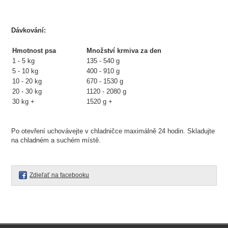
Dávkování:
Hmotnost psa
Množství krmiva za den
1 - 5 kg
135 - 540 g
5 - 10 kg
400 - 910 g
10 - 20 kg
670 - 1530 g
20 - 30 kg
1120 - 2080 g
30 kg +
1520 g +
Po otevření uchovávejte v chladničce maximálně 24 hodin. Skladujte
na chladném a suchém místě.
Zdieľať na facebooku