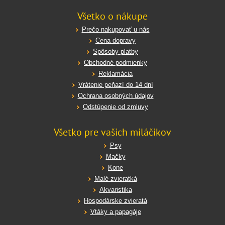
Všetko o nákupe
Prečo nakupovať u nás
Cena dopravy
Spôsoby platby
Obchodné podmienky
Reklamácia
Vrátenie peňazí do 14 dní
Ochrana osobných údajov
Odstúpenie od zmluvy
Všetko pre vašich miláčikov
Psy
Mačky
Kone
Malé zvieratká
Akvaristika
Hospodárske zvieratá
Vtáky a papagáje