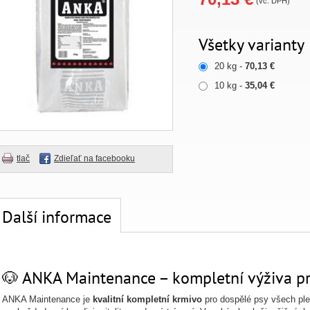
(vč. DPH)
Všetky varianty
20 kg -
70,13 €
10 kg -
35,04 €
tlač
Zdieľať na facebooku
Další informace
🐶 ANKA Maintenance – kompletní výživa pr
ANKA Maintenance je
kvalitní kompletní krmivo
pro dospělé psy všech ple