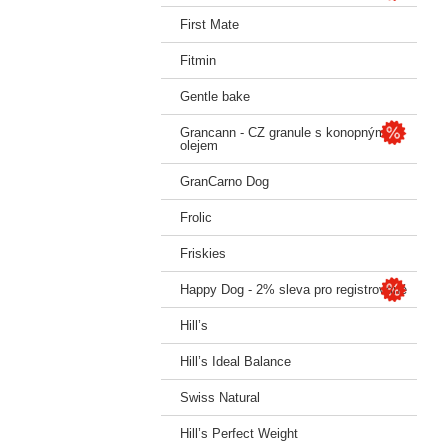
First Mate
Fitmin
Gentle bake
Grancann - CZ granule s konopným
olejem
GranCarno Dog
Frolic
Friskies
Happy Dog - 2% sleva pro registrované
Hill’s
Hill’s Ideal Balance
Swiss Natural
Hill’s Perfect Weight