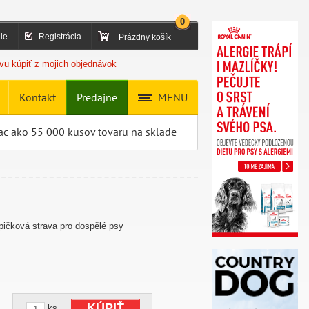
0
ie
Registrácia
Prázdny košík
vu kúpiť z mojich objednávok
Kontakt
Predajne
MENU
ac ako 55 000 kusov tovaru na sklade
ková strava pro dospělé psy
KÚPIŤ
ks