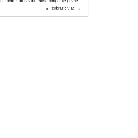
h bílkovin z drůbežího masa podporuje pevné
zobraziť viac
«
«
ravější trávení — ideální volba pro domácí
vasnice, chlorid sodný.