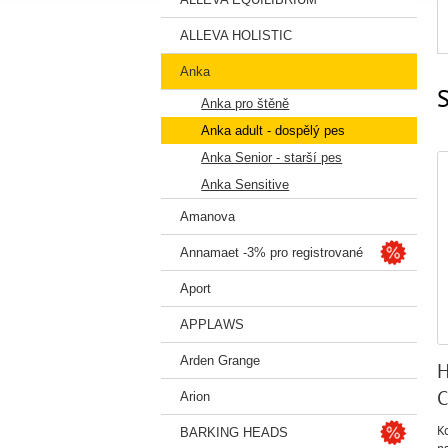
ALLEVA HOLISTIC
Anka
S
Anka pro štěně
Anka adult - dospělý pes
Anka Senior - starší pes
Anka Sensitive
Amanova
Annamaet -3% pro registrované
Aport
APPLAWS
Arden Grange
H
C
Arion
K
BARKING HEADS