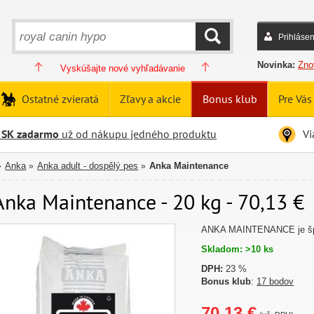
Prihlásen
HĽADAŤ
Novinka:
Zno
Vyskúšajte nové vyhľadávanie
Ostatné zvieratá
Zľavy a akcie
Bonus klub
Pre Vás
 SK zadarmo
už od nákupu jedného produktu
Vi
Anka
Anka adult - dospělý pes
Anka Maintenance
»
»
»
Anka Maintenance - 20 kg - 70,13 €
ANKA MAINTENANCE je špič
Skladom: >10 ks
DPH:
23 %
Bonus klub
:
17 bodov
70,13 €