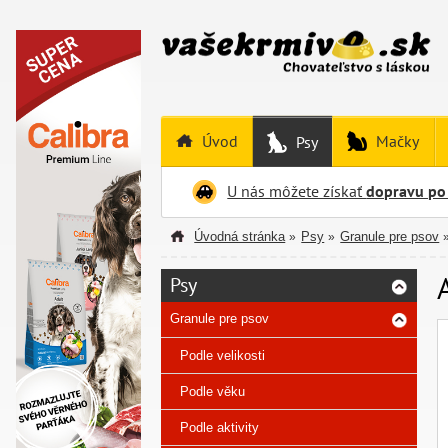
Úvod
Mačky
Psy
U nás môžete získať
dopravu po
Úvodná stránka
Psy
Granule pre psov
»
»
Psy
Granule pre psov
Podle velikosti
Podle věku
Podle aktivity