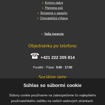
Krmivo rádce
Plemena psů
Bojujeme s parazity
Chovatelská výbava
Vaša inzercia
Objednávka po telefonu
+421 222 205 814
Pondělí - Pátek
9:00
-
17:00
Sociálne siete
FACEBOOK
Súhlas so súbormi cookie
INSTAGRAM
Súbory cookie používame na zabezpečenie čo najlepšieho
používateľského zážitku na našich webových stránkach.