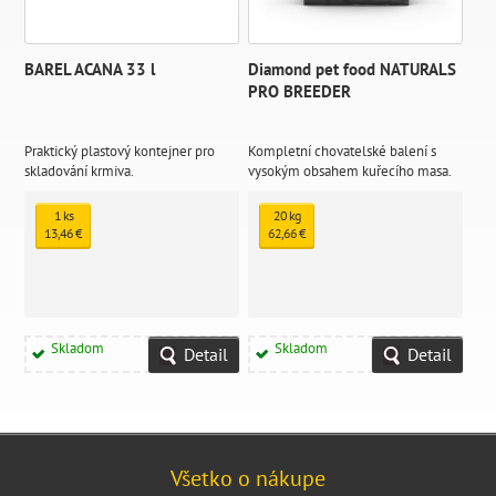
BAREL ACANA 33 l
Diamond pet food NATURALS
PRO BREEDER
Praktický plastový kontejner pro
Kompletní chovatelské balení s
skladování krmiva.
vysokým obsahem kuřecího masa.
Krmivo je vyráběno na
nejmodernější extrudační lince,
1 ks
20 kg
která je schopna do krmiva dostat
13,46 €
62,66 €
16% podíl čerstvého masa.
Skladom
Skladom
Detail
Detail
Všetko o nákupe