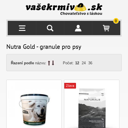
0
Nutra Gold - granule pro psy
Řazení podle
názvu:
Počet:
12
24
36
Zľava