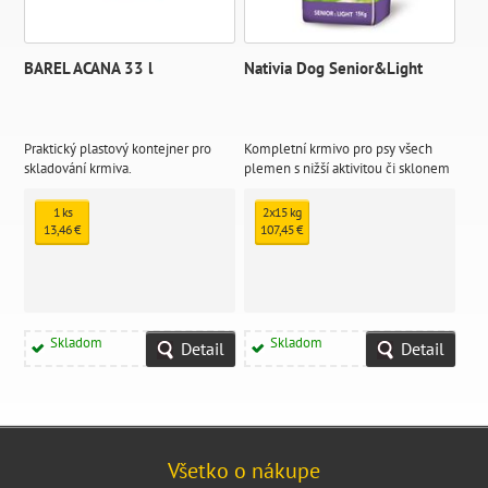
BAREL ACANA 33 l
Nativia Dog Senior&Light
Praktický plastový kontejner pro
Kompletní krmivo pro psy všech
skladování krmiva.
plemen s nižší aktivitou či sklonem
k obezitě od 18 měsíců a pro starší
psy od 8-10 let.
1 ks
2x15 kg
13,46 €
107,45 €
Skladom
Skladom
Detail
Detail
Všetko o nákupe