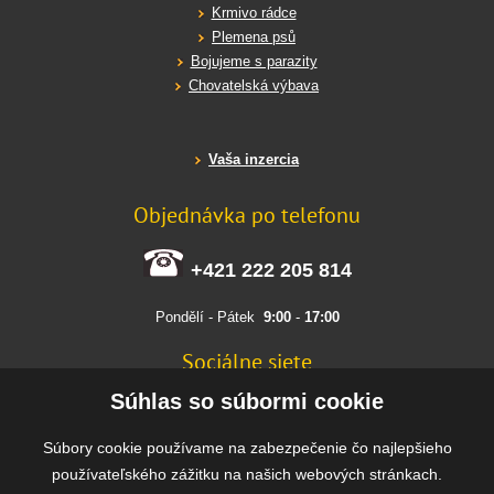
Krmivo rádce
Plemena psů
Bojujeme s parazity
Chovatelská výbava
Vaša inzercia
Objednávka po telefonu
+421 222 205 814
Pondělí - Pátek
9:00
-
17:00
Sociálne siete
FACEBOOK
Súhlas so súbormi cookie
INSTAGRAM
Súbory cookie používame na zabezpečenie čo najlepšieho
používateľského zážitku na našich webových stránkach.