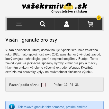
0
Visán - granule pro psy
Visan
spoločnosť, ktorej domovinou je Španielsko, bola založená
roku 1928. Táto spoločnosť roku 2011 spustila nový výrobný závod,
ktorý svojou technológiou patrí k najmodernejším v Európe.
Tento
závod využíva jedinečné spôsoby výroby krmív pre psy a mačky.
Hlavným prvkom výroby je výborný extrudér Wenger.
Kvalitná
extrúzia má obrovský vplyv na stráviteľnosť finálneho výrobku.
Řazení podle
názvu:
Počet:
12
24
36
Tak takové granule fakt nemáme, prosím změňte