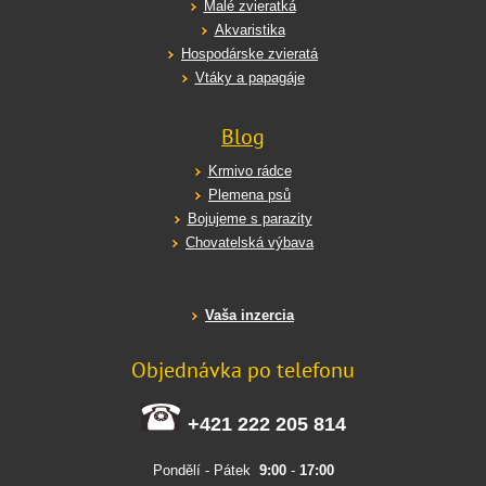
Malé zvieratká
Akvaristika
Hospodárske zvieratá
Vtáky a papagáje
Blog
Krmivo rádce
Plemena psů
Bojujeme s parazity
Chovatelská výbava
Vaša inzercia
Objednávka po telefonu
+421 222 205 814
Pondělí - Pátek
9:00
-
17:00