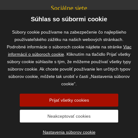
Sociálne siete
FACEBOOK
Súhlas so súbormi cookie
INSTAGRAM
Súbory cookie používame na zabezpečenie čo najlepšieho
používateľského zážitku na našich webových stránkach.
Podrobné informácie o súboroch cookie nájdete na stránke
Viac
Rýchla a bezpečná platba
informácií o súboroch cookie
. Kliknutím na tlačidlo Prijať všetky
súbory cookie súhlasíte s tým, že môžeme používať všetky typy
súborov cookie. Ak chcete povoliť používanie len určitých typov
súborov cookie, môžete tak urobiť v časti „Nastavenia súborov
cookie“.
Prijať všetky cookies
2026 ©
www.vasekrmivo.sk
- Tomáš Kroupa e-shop, Kanice 307, 664 01
Neakceptovať cookies
Brno-venkov, IČ: 75785439
vytvořil:
webProgress
|
Nastavenia súborov cookie
Nastavenia súborov cookie