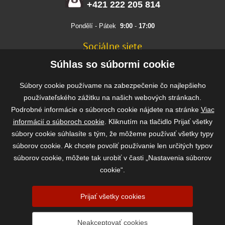
+421 222 205 814
Pondělí - Pátek
9:00
-
17:00
Sociálne siete
FACEBOOK
Súhlas so súbormi cookie
INSTAGRAM
Súbory cookie používame na zabezpečenie čo najlepšieho
používateľského zážitku na našich webových stránkach.
Podrobné informácie o súboroch cookie nájdete na stránke
Viac
Rýchla a bezpečná platba
informácií o súboroch cookie
. Kliknutím na tlačidlo Prijať všetky
súbory cookie súhlasíte s tým, že môžeme používať všetky typy
súborov cookie. Ak chcete povoliť používanie len určitých typov
súborov cookie, môžete tak urobiť v časti „Nastavenia súborov
cookie“.
Prijať všetky cookies
2026 ©
www.vasekrmivo.sk
- Tomáš Kroupa e-shop, Kanice 307, 664 01
Neakceptovať cookies
Brno-venkov, IČ: 75785439