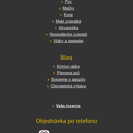
Psy
Mačky
Kone
Malé zvieratká
Akvaristika
Hospodárske zvieratá
Vtáky a papagáje
Blog
Krmivo rádce
Plemena psů
Bojujeme s parazity
Chovatelská výbava
Vaša inzercia
Objednávka po telefonu