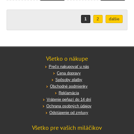
1
2
ďalšie
Všetko o nákupe
Prečo nakupovať u nás
Cena dopravy
Spôsoby platby
Obchodné podmienky
Reklamácia
Vrátenie peňazí do 14 dní
Ochrana osobných údajov
Odstúpenie od zmluvy
Všetko pre vašich miláčikov