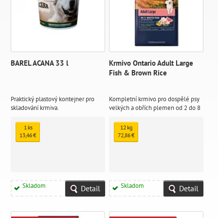
BAREL ACANA 33 l
Krmivo Ontario Adult Large
Fish & Brown Rice
Praktický plastový kontejner pro
Kompletní krmivo pro dospělé psy
skladování krmiva.
velkých a obřích plemen od 2 do 8
let věku
1 ks
12 kg
13,46 €
72,86 €
Skladom
Skladom
Detail
Detail