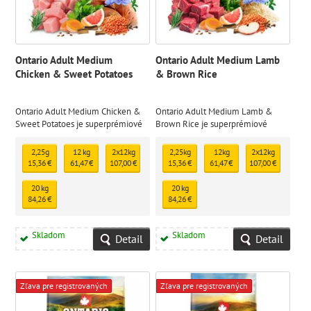
Ontario Adult Medium
Ontario Adult Medium Lamb
Chicken & Sweet Potatoes
& Brown Rice
Ontario Adult Medium Chicken &
Ontario Adult Medium Lamb &
Sweet Potatoes je superprémiové
Brown Rice je superprémiové
krmivo speciálně vytvořené pro
krmivo speciálně vytvořené pro
dospělé psy středních plemen od 1
dospělé psy středních plemen od 1
2,25g
12 kg
2x12kg
2,25kg
12kg
2x12kg
roku věku
roku věku.
15,36 €
61,47 €
107,00 €
15,36 €
61,47 €
107,00 €
20 kg
20 kg
84,26 €
84,26 €
Skladom
Skladom
Detail
Detail
Zľava pre registrovaných
Zľava pre registrovaných