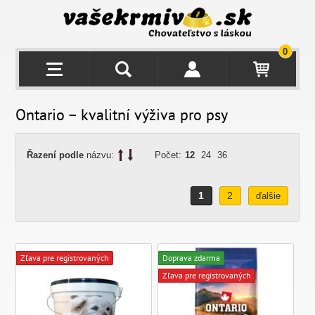
0
Ontario – kvalitní výživa pro psy
Řazení podle
názvu:
Počet:
12
24
36
1
2
ďalšie
Zľava pre registrovaných
Doprava zdarma
Zľava pre registrovaných