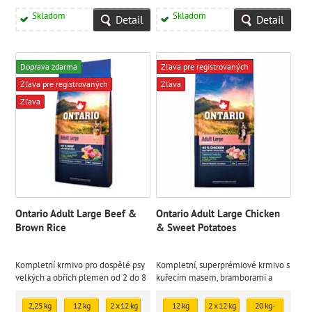
Skladom
Skladom
Detail
Detail
Doprava zdarma
Zľava pre registrovaných
Zľava pre registrovaných
Zľava
Zľava
Ontario Adult Large Beef &
Ontario Adult Large Chicken
Brown Rice
& Sweet Potatoes
Kompletní krmivo pro dospělé psy
Kompletní, superprémiové krmivo s
velkých a obřích plemen od 2 do 8
kuřecím masem, bramborami a
let věku.
bylinkami pro dospělé psy velkých
plemen.
2,25 kg
12 kg
2 x 12 kg
12 kg
2 x 12 kg
20 kg -