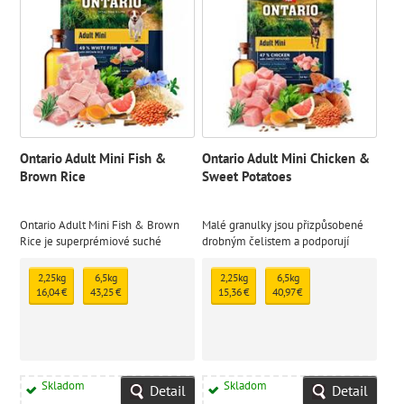
Ontario Adult Mini Fish &
Ontario Adult Mini Chicken &
Brown Rice
Sweet Potatoes
Ontario Adult Mini Fish & Brown
Malé granulky jsou přizpůsobené
Rice je superprémiové suché
drobným čelistem a podporují
krmivo speciálně vytvořené pro
zdravé kousání. Speciálně vyvážený
dospělé psy malých plemen od 1
obsah živin pomáhá udržet
2,25kg
6,5kg
2,25kg
6,5kg
roku věku
optimální trávení a tělesnou
16,04 €
43,25 €
15,36 €
40,97 €
kondici malých plemen
Skladom
Skladom
Detail
Detail