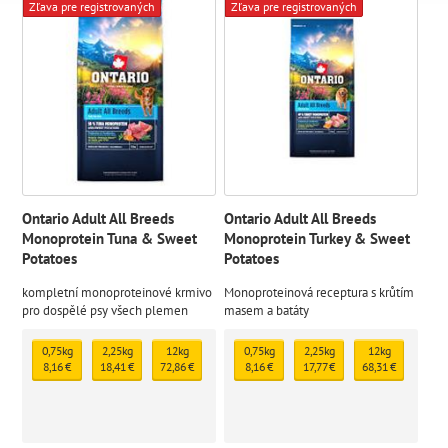
Zľava pre registrovaných
Zľava pre registrovaných
Ontario Adult All Breeds
Ontario Adult All Breeds
Monoprotein Tuna & Sweet
Monoprotein Turkey & Sweet
Potatoes
Potatoes
kompletní monoproteinové krmivo
Monoproteinová receptura s krůtím
pro dospělé psy všech plemen
masem a batáty
0,75kg
2,25kg
12kg
0,75kg
2,25kg
12kg
8,16 €
18,41 €
72,86 €
8,16 €
17,77 €
68,31 €