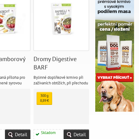
amborový
Dromy Digestive
BARF
ná příloha pro
Bylinné doplňkové krmivo při
rmené syrovou
zažívaních obtížích, při přechodu
., i vařenou
na B.A.R.F.
300 g
8,89 €
Skladom
Detail
Detail