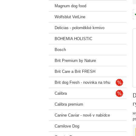
Magnum dog food
Wolfsblut VetLine
Delicias - poloměkké krmivo
BOHEMIA HOLISTIC
Bosch
Brit Premium by Nature
Brit Care a Brit FRESH
Brit dog Fresh - novinka na trhu
Calibra
D
r
Calibra premium
z
H
Canine Caviar - nově v nabídce
p
st
Carnilove Dog
st