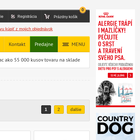
0
ie
Registrácia
Prázdny košík
vu kúpiť z mojich objednávok
Kontakt
Predajne
MENU
ac ako 55 000 kusov tovaru na sklade
1
2
ďalšie