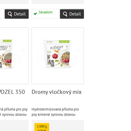
Skladom
Detail
Detail
VOZEL 350
Dromy vločkový mix
á příloha pro psy
Hydrotermizovaná příloha pro
 syrovou stravou
psy krmené syrovou stravou
enou stravou.
B.A.R.F., i vařenou stravou.
1 000 g
9,30 €