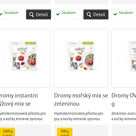
Skladom
Skladom
Skladom
Detail
Detail
romy instantní
Dromy mořský mix se
Dromy O
ýžový mix se
zeleninou
g
eleninou
ydrotermizovaná příloha pro
Hydrotermizovaná příloha pro
Zelenino-ovocn
sy a kočky krmené syrovou
psy a kočky krmené syrovou
a kočky krmené
ravou B.A.R.F., i vařenou
stravou B.A.R.F., i vařenou
B.A.R.F., i vař
ravou.
stravou.
1000 g
900 g
9,30 €
9,30 €