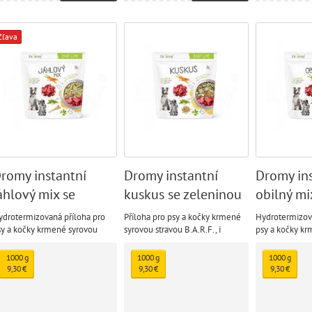
Zľava
romy instantní
Dromy instantní
Dromy ins
áhlový mix se
kuskus se zeleninou
obilný mi
eleninou
zelenino
ydrotermizovaná příloha pro
Příloha pro psy a kočky krmené
Hydrotermizova
sy a kočky krmené syrovou
syrovou stravou B.A.R.F., i
psy a kočky k
ravou B.A.R.F., i vařenou
vařenou stravou.
stravou B.A.R.F
ravou.
stravou.
1000 g
1000 g
1000 g
9,30 €
9,30 €
9,30 €