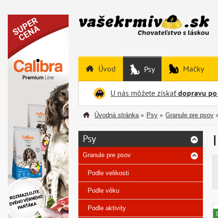
Úvod
Mačky
Psy
U nás môžete získať
dopravu po
Úvodná stránka
Psy
Granule pre psov
»
»
Psy
Granule pre psov
Podle velikosti
Podle věku
Podle aktivity