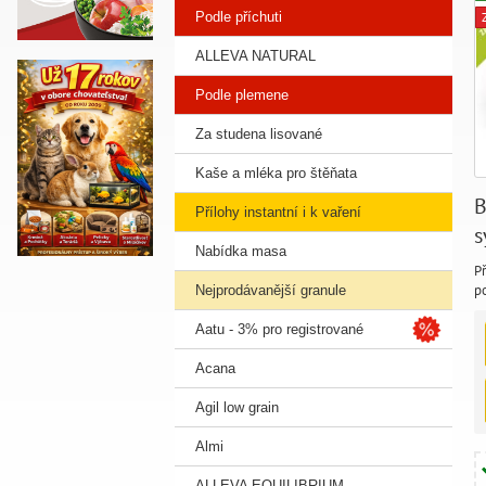
Podle příchuti
ALLEVA NATURAL
Podle plemene
Za studena lisované
Kaše a mléka pro štěňata
B
Přílohy instantní i k vaření
s
Nabídka masa
l
Př
Y
p
Nejprodávanější granule
v
by
Aatu - 3% pro registrované
ol
im
Acana
v
př
Agil low grain
zd
Almi
ALLEVA EQUILIBRIUM