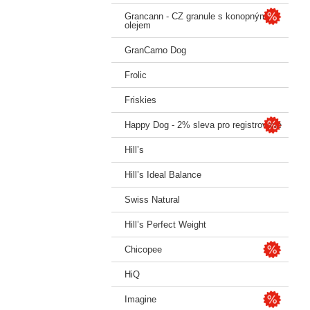
Grancann - CZ granule s konopným
olejem
GranCarno Dog
Frolic
Friskies
Happy Dog - 2% sleva pro registrované
Hill’s
Hill’s Ideal Balance
Swiss Natural
Hill’s Perfect Weight
Chicopee
HiQ
Imagine