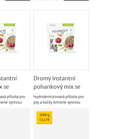
tantní
Dromy instantní
x se
pohankový mix se
u
zeleninou
ná příloha pro
Hydrotermizovaná příloha pro
rmené syrovou
psy a kočky krmené syrovou
., i vařenou
stravou B.A.R.F., i vařenou
stravou.
1000 g
13,17 €