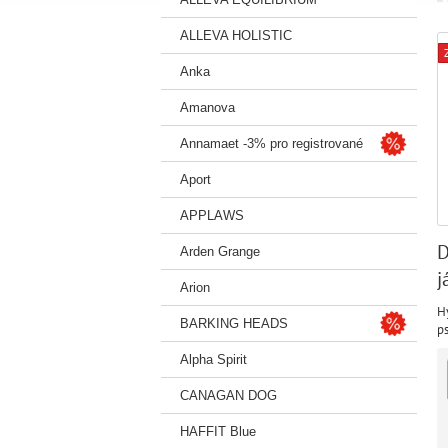
ALLEVA HOLISTIC
Anka
Amanova
Annamaet -3% pro registrované
Aport
APPLAWS
D
Arden Grange
j
Arion
z
H
BARKING HEADS
p
st
Alpha Spirit
st
CANAGAN DOG
HAFFIT Blue