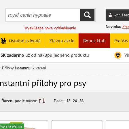
Prihlásen
HĽADAŤ
Novinka:
Zno
Vyskúšajte nové vyhľadávanie
Ostatné zvieratá
Zľavy a akcie
Bonus klub
Pre Vás
 SK zadarmo
už od nákupu jedného produktu
Vi
Přílohy instantní i k vaření
»
Instantní přílohy pro psy
Řazení podle
názvu:
Počet:
12
24
36
Doprava zdarma