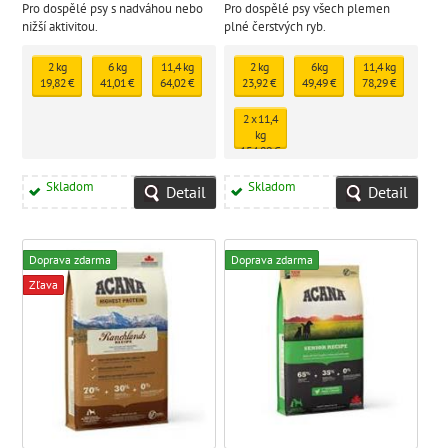
Pro dospělé psy s nadváhou nebo
Pro dospělé psy všech plemen
nižší aktivitou.
plné čerstvých ryb.
2 kg
6 kg
11,4 kg
2 kg
6kg
11,4 kg
19,82 €
41,01 €
64,02 €
23,92 €
49,49 €
78,29 €
2 x 11,4
kg
154,89 €
Skladom
Skladom
Detail
Detail
Doprava zdarma
Doprava zdarma
Zľava