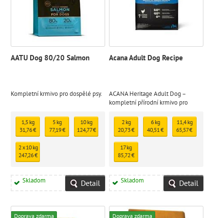
AATU Dog 80/20 Salmon
Acana Adult Dog Recipe
Kompletní krmivo pro dospělé psy.
ACANA Heritage Adult Dog –
kompletní přírodní krmivo pro
dospělé psy všech plemen
1,5 kg
5 kg
10 kg
2 kg
6 kg
11,4 kg
31,76 €
77,19 €
124,77 €
20,73 €
40,51 €
65,57 €
2 x 10 kg
17 kg
247,26 €
85,72 €
Skladom
Skladom
Detail
Detail
Doprava zdarma
Doprava zdarma