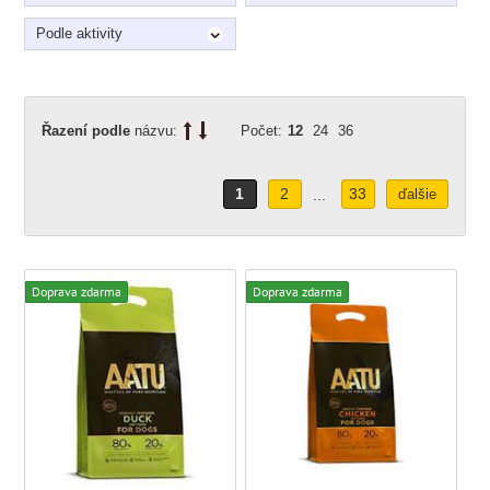
Podle aktivity
Řazení podle
názvu:
Počet:
12
24
36
1
2
33
...
ďalšie
Doprava zdarma
Doprava zdarma