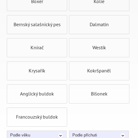
Boxer
Kolie
Bernský salašnický pes
Dalmatin
Knírač
Westík
Krysařík
Kokršpaněl
Anglický buldok
Bišonek
Francouzský buldok
Podle věku
Podle příchuti