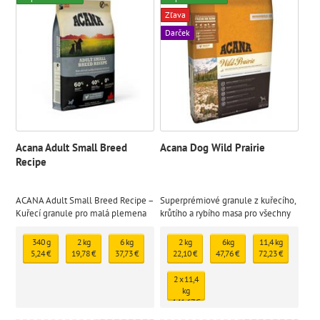
Zľava
Darček
Acana Adult Small Breed
Acana Dog Wild Prairie
Recipe
ACANA Adult Small Breed Recipe –
Superprémiové granule z kuřecího,
Kuřecí granule pro malá plemena
krůtího a rybího masa pro všechny
psů
psy
340 g
2 kg
6 kg
2 kg
6kg
11,4 kg
5,24 €
19,78 €
37,73 €
22,10 €
47,76 €
72,23 €
2 x 11,4
kg
141,67 €