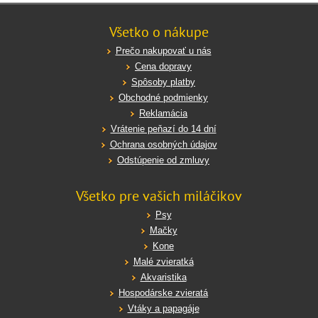
Všetko o nákupe
Prečo nakupovať u nás
Cena dopravy
Spôsoby platby
Obchodné podmienky
Reklamácia
Vrátenie peňazí do 14 dní
Ochrana osobných údajov
Odstúpenie od zmluvy
Všetko pre vašich miláčikov
Psy
Mačky
Kone
Malé zvieratká
Akvaristika
Hospodárske zvieratá
Vtáky a papagáje