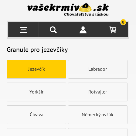
0
Granule pro jezevčíky
Jezevčík
Labrador
Yorkšír
Rotvajler
Čivava
Německý ovčák