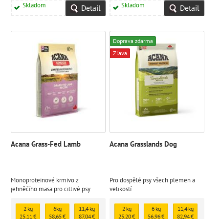
Skladom
Skladom
Detail
Detail
Doprava zdarma
Zľava
Acana Grass-Fed Lamb
Acana Grasslands Dog
Monoproteinové krmivo z
Pro dospělé psy všech plemen a
jehněčího masa pro citlivé psy
velikostí
všech plemen a věkových kategorií
2 kg
6kg
11,4 kg
2 kg
6 kg
11,4 kg
25,11 €
58,65 €
87,04 €
25,20 €
56,96 €
82,94 €