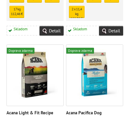
17 kg
2 x 11,4
112,46 €
kg
161,86 €
Skladom
Skladom
Detail
Detail
Doprava zdarma
Doprava zdarma
Acana Light & Fit Recipe
Acana Pacifica Dog