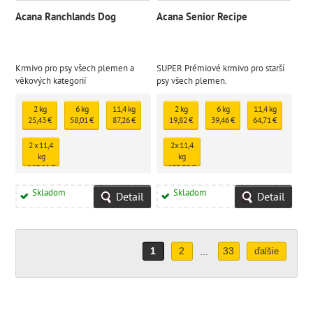
Acana Ranchlands Dog
Acana Senior Recipe
Krmivo pro psy všech plemen a
SUPER Prémiové krmivo pro starší
věkových kategorií
psy všech plemen.
2 kg
6 kg
11,4 kg
2 kg
6 kg
11,4 kg
25,43 €
58,01 €
87,26 €
19,82 €
39,46 €
64,71 €
2 x 11,4
2x 11,4
kg
kg
169,61 €
125,22 €
Skladom
Skladom
Detail
Detail
1
2
33
...
ďalšie