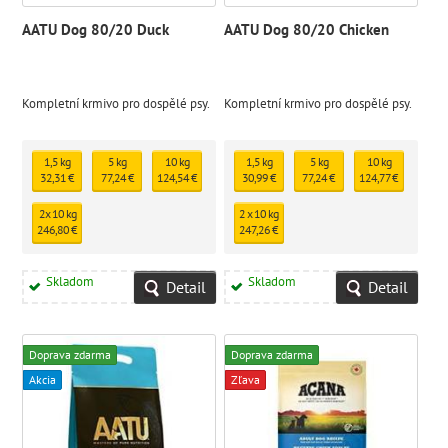
AATU Dog 80/20 Duck
AATU Dog 80/20 Chicken
Kompletní krmivo pro dospělé psy.
Kompletní krmivo pro dospělé psy.
1,5 kg
5 kg
10 kg
1,5 kg
5 kg
10 kg
32,31 €
77,24 €
124,54 €
30,99 €
77,24 €
124,77 €
2x 10 kg
2 x 10 kg
246,80 €
247,26 €
Skladom
Skladom
Detail
Detail
Doprava zdarma
Doprava zdarma
Akcia
Zľava